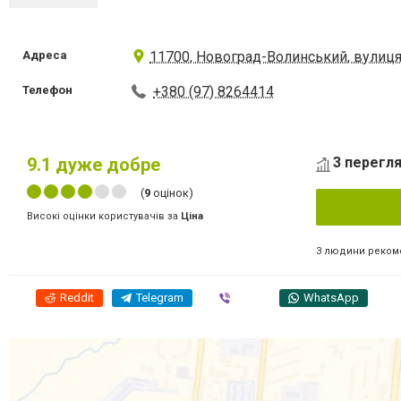
Адреса
11700, Новоград-Волинський, вулиця
Телефон
+380 (97) 8264414
9.1
дуже добре
3 перегля
(
9
оцінок)
Високі оцінки користувачів за
Ціна
3 людини реком
Reddit
Telegram
Viber
WhatsApp