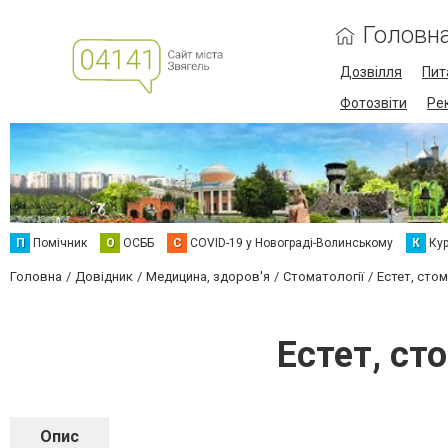
Головн
Дозвілля
Пит
Фотозвіти
Ре
П
Помічник
О
ОСББ
C
COVID-19 у Новограді-Волинському
К
Кур
Головна
Довідник
Медицина, здоров'я
Стоматології
Естет, сто
Естет, ст
Опис