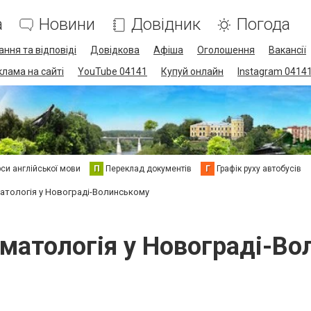
а
Новини
Довідник
Погода
ання та відповіді
Довідкова
Афіша
Оголошення
Вакансії
клама на сайті
YouTube 04141
Купуй онлайн
Instagram 0414
си англійської мови
П
Переклад документів
Г
Графік руху автобусів
матологія у Новограді-Волинському
оматологія у Новограді-В