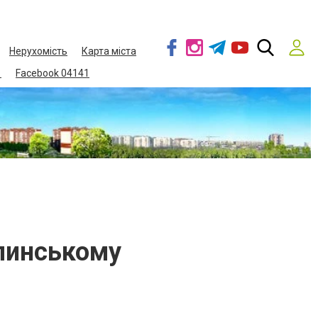
Нерухомість
Карта міста
1
Facebook 04141
олинському