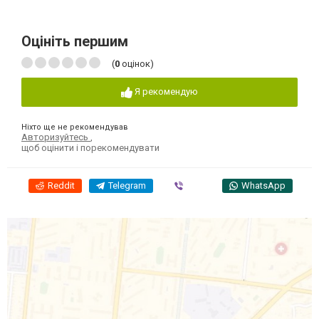
Оцініть першим
(
0
оцінок)
Я рекомендую
Ніхто ще не рекомендував
Авторизуйтесь
,
щоб оцінити і порекомендувати
Reddit
Telegram
Viber
WhatsApp