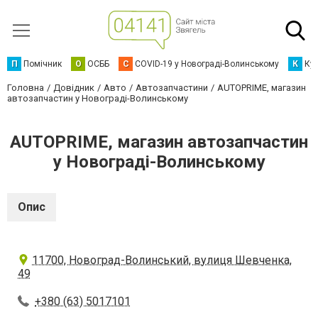
П
Помічник
О
ОСББ
C
COVID-19 у Новограді-Волинському
К
Кур
Головна
Довідник
Авто
Автозапчастини
AUTOPRIME, магазин
автозапчастин у Новограді-Волинському
AUTOPRIME, магазин автозапчастин
у Новограді-Волинському
Опис
11700, Новоград-Волинський, вулиця Шевченка,
49
+380 (63) 5017101