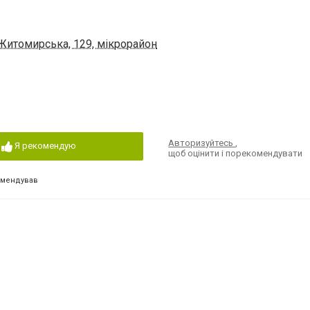
Житомирська, 129, мікрорайон
Авторизуйтесь
,
Я рекомендую
щоб оцінити і порекомендувати
омендував