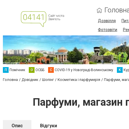
Головн
Дозвілля
Пит
Фотозвіти
Ре
П
Помічник
О
ОСББ
C
COVID-19 у Новограді-Волинському
К
Кур
Головна
Довідник
Шопінг
Косметика і парфумерія
Парфуми, мага
Парфуми, магазин п
Опис
Відгуки