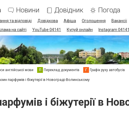
а
Новини
Довідник
Погода
ання та відповіді
Довідкова
Афіша
Оголошення
Вакансії
клама на сайті
YouTube 04141
Купуй онлайн
Instagram 0414
си англійської мови
П
Переклад документів
Г
Графік руху автобусів
зин парфумів і біжутерії в Новограді-Волинському
арфумів і біжутерії в Но