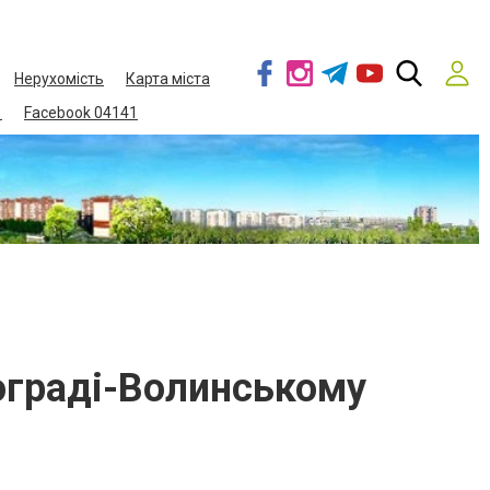
Нерухомість
Карта міста
1
Facebook 04141
вограді-Волинському