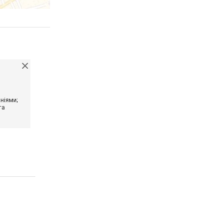
ніями;
та