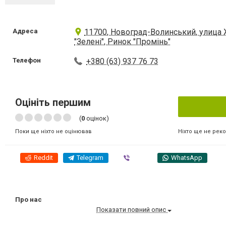
Адреса
11700, Новоград-Волинський, улица 
"Зелені", Ринок "Промінь"
Телефон
+380 (63) 937 76 73
Оцініть першим
(
0
оцінок)
Ніхто ще не рек
Поки ще ніхто не оцінював
Reddit
Telegram
Viber
WhatsApp
Про нас
Показати повний опис