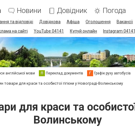
а
Новини
Довідник
Погода
ання та відповіді
Довідкова
Афіша
Оголошення
Вакансії
клама на сайті
YouTube 04141
Купуй онлайн
Instagram 0414
си англійської мови
П
Переклад документів
Г
Графік руху автобусів
ин товари для краси та особистої гігієни у Новограді-Волинському
ри для краси та особистої
Волинському