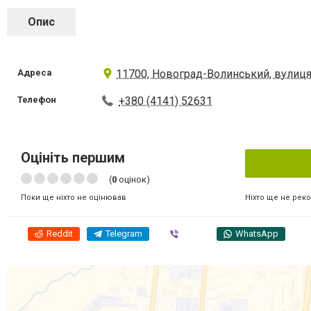
Опис
Адреса
11700, Новоград-Волинський, вулиця
Телефон
+380 (4141) 52631
Оцініть першим
(
0
оцінок)
Ніхто ще не рек
Поки ще ніхто не оцінював
Reddit
Telegram
Viber
WhatsApp