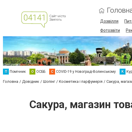
Головн
Дозвілля
Пит
Фотозвіти
Ре
П
Помічник
О
ОСББ
C
COVID-19 у Новограді-Волинському
К
Кур
Головна
Довідник
Шопінг
Косметика і парфумерія
Сакура, магаз
Сакура, магазин това