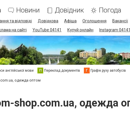
а
Новини
Довідник
Погода
ання та відповіді
Довідкова
Афіша
Оголошення
Вакансії
клама на сайті
YouTube 04141
Купуй онлайн
Instagram 0414
си англійської мови
П
Переклад документів
Г
Графік руху автобусів
.com.ua, одежда оптом
om-shop.com.ua, одежда о