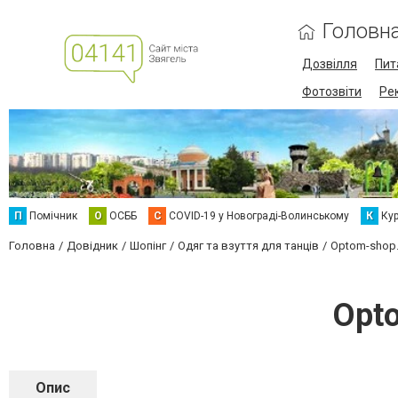
Головн
Дозвілля
Пит
Фотозвіти
Ре
П
Помічник
О
ОСББ
C
COVID-19 у Новограді-Волинському
К
Кур
Головна
Довідник
Шопінг
Одяг та взуття для танців
Optom-shop
Opt
Опис