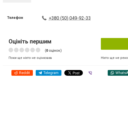
Телефон
+380 (50) 049-92-33
Оцініть першим
(
0
оцінок)
Ніхто ще не рек
Поки ще ніхто не оцінював
Reddit
Telegram
Viber
Whats