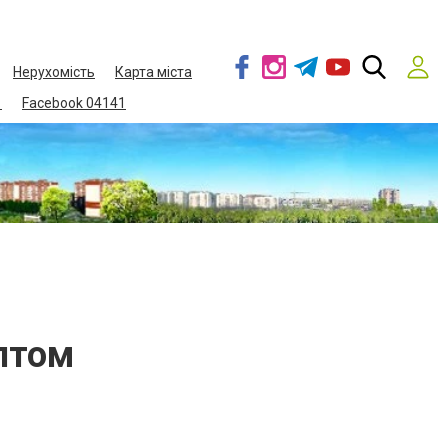
Нерухомість
Карта міста
1
Facebook 04141
птом