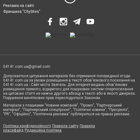
Реклама на сайті
Франшиза "CitySites"
04141.com.ua@gmail.com
Допускається цитування матеріалів без отримання попередньої згоди
04141.com.ua за умови розміщення в тексті обов'язкового посилання на
04141.com.ua - Сайт міста Звягель. Для інтернет-видань обов'язкове
розміщення прямого, відкритого для пошукових систем гіперпосилання
на цитовані статті не нижче другого абзацу в тексті або в якості джерела.
Порушення виняткових прав переслідується Законом.
Матеріали з плашками "Новини компаній", "Промо", "Партнерський
матеріал", "Партнерський спецпроєкт", "Політичні новини", "Пресреліз",
"PR", "Офіційно", "Політична реклама" публікуються на правах реклами.
Політика конфіденційності
Правила сайту
Правила
класифайд
Редакційна політика