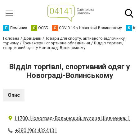
П
Помічник
О
ОСББ
C
COVID-19 у Новограді-Волинському
К
Кур
Головна
Довідник
Товари для спорту, активного відпочинку,
туризму
Тренажери і спортивне обладнання
Відділ торгівлі,
спортивний одяг у Новограді-Волинському
Відділ торгівлі, спортивний одяг у
Новограді-Волинському
Опис
11700, Новоград-Волынский, вулиця Шевченка, 1
+380 (96) 4324131