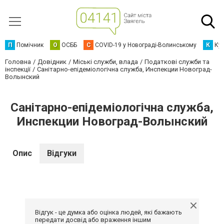
П
Помічник
О
ОСББ
C
COVID-19 у Новограді-Волинському
К
Кур
Головна
Довідник
Міські служби, влада
Податкові служби та
інспекції
Санітарно-епідеміологічна служба, Инспекции Новоград-
Волынский
Санітарно-епідеміологічна служба,
Инспекции Новоград-Волынский
Опис
Відгуки
Відгук - це думка або оцінка людей, які бажають
передати досвід або враження іншим