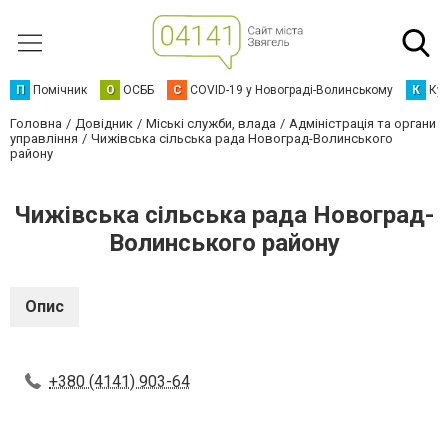
П
Помічник
О
ОСББ
C
COVID-19 у Новограді-Волинському
К
Кур
Головна
Довідник
Міські служби, влада
Адміністрація та органи
управління
Чижівська сільська рада Новоград-Волинського
району
Чижівська сільська рада Новоград-
Волинського району
Опис
+380 (4141) 903-64