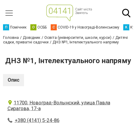
П
Помічник
О
ОСББ
C
COVID-19 у Новограді-Волинському
К
Кур
Головна
Довідник
Освіта (університети, школи, курси)
Дитячі
садки, приватні садочки
ДНЗ №1, Інтелектуального напряму
ДНЗ №1, Інтелектуального напряму
Опис
11700, Новоград-Волынский, улица Павла
Сирагова, 17-а
+380 (4141) 5-24-86