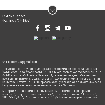
Реклама на сайті
Франшиза "CitySites"
04141.com.ua@gmail.com
Допускається цитування матеріалів без отримання попередньої згоди
04141.com.ua за умови розміщення в тексті обов'язкового посилання на
04141.com.ua - Сайт міста Звягель. Для інтернет-видань обов'язкове
розміщення прямого, відкритого для пошукових систем гіперпосилання
на цитовані статті не нижче другого абзацу в тексті або в якості джерела.
Порушення виняткових прав переслідується Законом.
Матеріали з плашками "Новини компаній", "Промо", "Партнерський
матеріал", "Партнерський спецпроєкт", "Політичні новини", "Пресреліз",
"PR", "Офіційно", "Політична реклама" публікуються на правах реклами.