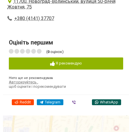
11700, Новоград-Волинський, вулиця 50-річчя
Жовтня, 75
+380 (4141) 37707
Оцініть першим
(
0
оцінок)
Я рекомендую
Ніхто ще не рекомендував
Авторизуйтесь
,
щоб оцінити і порекомендувати
Reddit
Telegram
Viber
WhatsApp