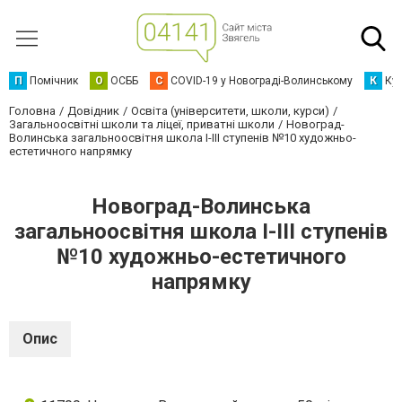
П
Помічник
О
ОСББ
C
COVID-19 у Новограді-Волинському
К
Кур
Головна
Довідник
Освіта (університети, школи, курси)
Загальноосвітні школи та ліцеї, приватні школи
Новоград-
Волинська загальноосвітня школа І-ІІІ ступенів №10 художньо-
естетичного напрямку
Новоград-Волинська
загальноосвітня школа І-ІІІ ступенів
№10 художньо-естетичного
напрямку
Опис