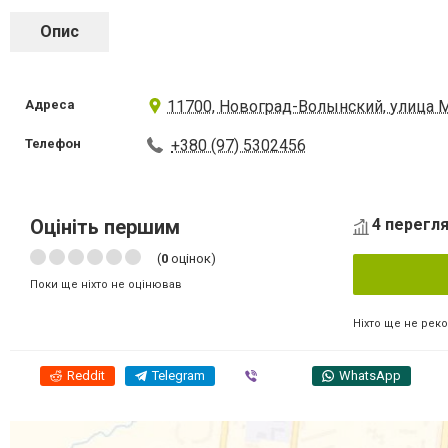
Опис
Адреса
11700, Новоград-Волынский, улица 
Телефон
+380 (97) 5302456
Оцініть першим
4 перегля
(
0
оцінок)
Поки ще ніхто не оцінював
Ніхто ще не рек
Reddit
Telegram
Viber
WhatsApp