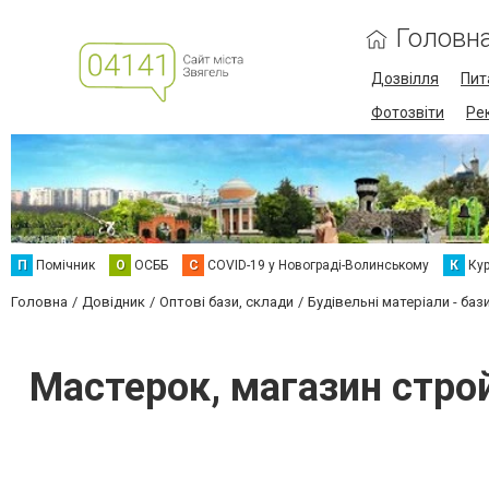
Головн
Дозвілля
Пит
Фотозвіти
Ре
П
Помічник
О
ОСББ
C
COVID-19 у Новограді-Волинському
К
Кур
Головна
Довідник
Оптові бази, склади
Будівельні матеріали - баз
Мастерок, магазин стро