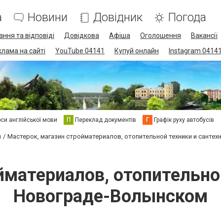
а
Новини
Довідник
Погода
ання та відповіді
Довідкова
Афіша
Оголошення
Вакансії
клама на сайті
YouTube 04141
Купуй онлайн
Instagram 0414
си англійської мови
П
Переклад документів
Г
Графік руху автобусів
и
Мастерок, магазин стройматериалов, отопительной техники и санте
йматериалов, отопительной
Новограде-Волынском