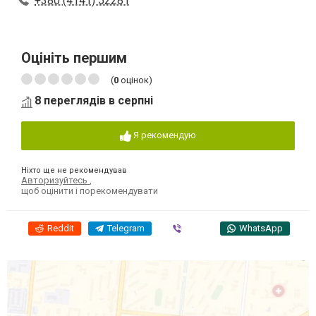
+380 (4141) 52281
Оцініть першим
(
0
оцінок)
8 переглядів в серпні
Я рекомендую
Ніхто ще не рекомендував
Авторизуйтесь
,
щоб оцінити і порекомендувати
Reddit
Telegram
Viber
WhatsApp