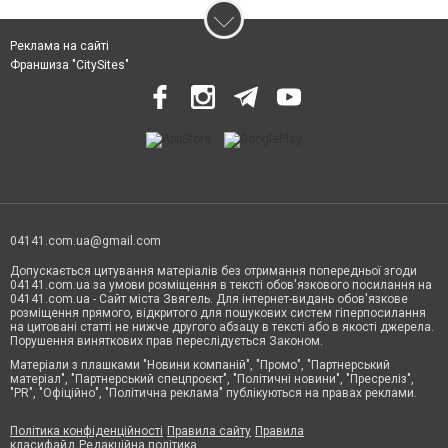
Реклама на сайті
Франшиза "CitySites"
04141.com.ua@gmail.com
Допускається цитування матеріалів без отримання попередньої згоди
04141.com.ua за умови розміщення в тексті обов'язкового посилання на
04141.com.ua - Сайт міста Звягель. Для інтернет-видань обов'язкове
розміщення прямого, відкритого для пошукових систем гіперпосилання
на цитовані статті не нижче другого абзацу в тексті або в якості джерела.
Порушення виняткових прав переслідується Законом.
Матеріали з плашками "Новини компаній", "Промо", "Партнерський
матеріал", "Партнерський спецпроєкт", "Політичні новини", "Пресреліз",
"PR", "Офіційно", "Політична реклама" публікуються на правах реклами.
Політика конфіденційності
Правила сайту
Правила
класифайд
Редакційна політика