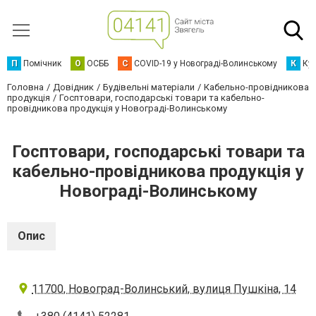
П
Помічник
О
ОСББ
C
COVID-19 у Новограді-Волинському
К
Кур
Головна
Довідник
Будівельні матеріали
Кабельно-провідникова
продукція
Госптовари, господарські товари та кабельно-
провідникова продукція у Новограді-Волинському
Госптовари, господарські товари та
кабельно-провідникова продукція у
Новограді-Волинському
Опис
11700, Новоград-Волинський, вулиця Пушкіна, 14