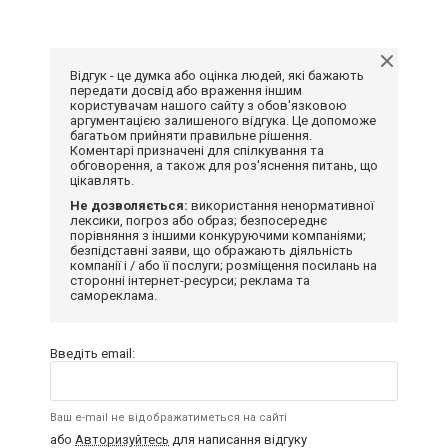
Відгук - це думка або оцінка людей, які бажають
передати досвід або враження іншим
користувачам нашого сайту з обов'язковою
аргументацією залишеного відгука. Це допоможе
багатьом прийняти правильне рішення.
Коментарі призначені для спілкування та
обговорення, а також для роз'яснення питань, що
цікавлять.
Не дозволяється:
використання ненормативної
лексики, погроз або образ; безпосереднє
порівняння з іншими конкуруючими компаніями;
безпідставні заяви, що ображають діяльність
компанії і / або її послуги; розміщення посилань на
сторонні інтернет-ресурси; реклама та
самореклама.
Введіть email:
Ваш e-mail не відображатиметься на сайті
або
Авторизуйтесь
для написання відгуку