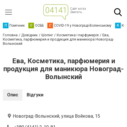
П
Помічник
О
ОСББ
C
COVID-19 у Новограді-Волинському
К
Кур
Головна
Довідник
Шопінг
Косметика і парфумерія
Ева,
Косметика, парфюмерия и продукция для маникюра Новоград-
Волынский
Ева, Косметика, парфюмерия и
продукция для маникюра Новоград-
Волынский
Опис
Відгуки
Новоград-Волынский, улица Войкова, 15