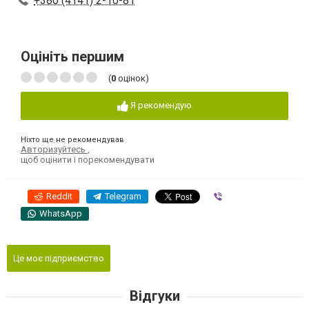
+380 (4141) 2-10-81
Оцініть першим
(
0
оцінок)
Я рекомендую
Ніхто ще не рекомендував
Авторизуйтесь
,
щоб оцінити і порекомендувати
Reddit
Telegram
Viber
WhatsApp
Це моє підприємство
Відгуки