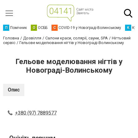
П
Помічник
О
ОСББ
C
COVID-19 у Новограді-Волинському
К
Кур
Головна
Дозвілля
Салони краси, солярії, сауни, SPA
Нігтьовий
сервіс
Гельове моделювання нігтів у Новограді-Волинському
Гельове моделювання нігтів у
Новограді-Волинському
Опис
+380 (97) 7889577