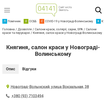
П
Помічник
О
ОСББ
C
COVID-19 у Новограді-Волинському
К
Кур
Головна
Дозвілля
Салони краси, солярії, сауни, SPA
Салони
краси та перукарні
Княгиня, салон краси у Новограді-Волинському
Княгиня, салон краси у Новограді-
Волинському
Опис
Відгуки
Новоград-Волынский, улица Вокзальная, 38
+380 (93) 7103494