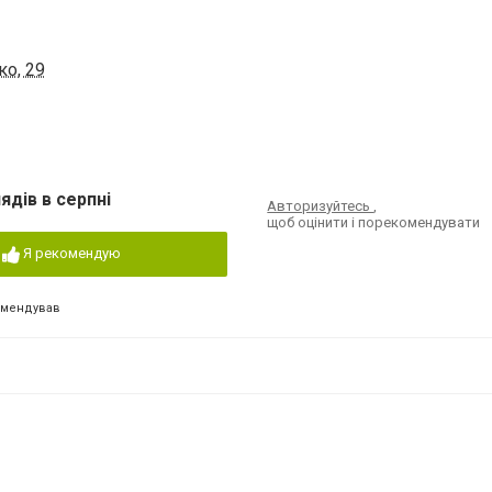
о, 29
ядів в серпні
Авторизуйтесь
,
щоб оцінити і порекомендувати
Я рекомендую
омендував