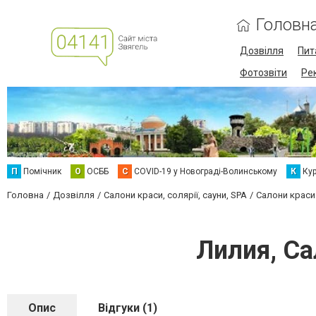
Головн
Дозвілля
Пит
Фотозвіти
Ре
П
Помічник
О
ОСББ
C
COVID-19 у Новограді-Волинському
К
Кур
Головна
Дозвілля
Салони краси, солярії, сауни, SPA
Салони краси
Лилия, С
Опис
Відгуки (1)