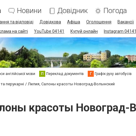
а
Новини
Довідник
Погода
ання та відповіді
Довідкова
Афіша
Оголошення
Вакансії
клама на сайті
YouTube 04141
Купуй онлайн
Instagram 0414
си англійської мови
П
Переклад документів
Г
Графік руху автобусів
 та перукарні
Лилия, Салоны красоты Новоград-Волынский
алоны красоты Новоград-