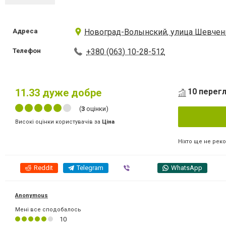
Адреса
Новоград-Волынский, улица Шевченк
Телефон
+380 (063) 10-28-512
11.33
дуже добре
10 перегл
(
3
оцінки)
Високі оцінки користувачів за
Ціна
Ніхто ще не рек
Reddit
Telegram
Viber
WhatsApp
Anonymous
Мені все сподобалось
10