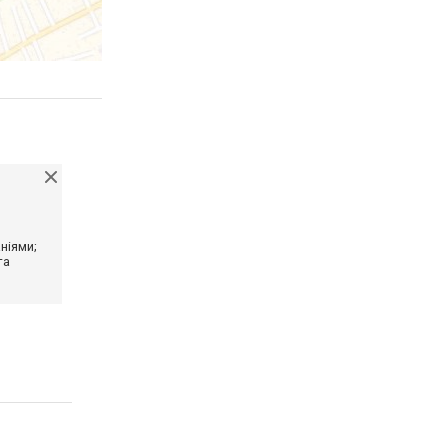
ніями;
та