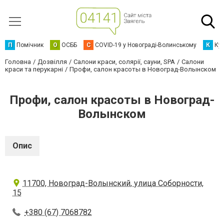
П
Помічник
О
ОСББ
C
COVID-19 у Новограді-Волинському
К
Кур
Головна
Дозвілля
Салони краси, солярії, сауни, SPA
Салони
краси та перукарні
Профи, салон красоты в Новоград-Волынском
Профи, салон красоты в Новоград-
Волынском
Опис
11700, Новоград-Волынский, улица Соборности,
15
+380 (67) 7068782