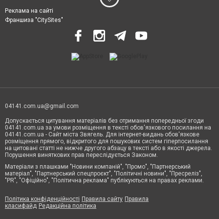
Реклама на сайті
Франшиза "CitySites"
04141.com.ua@gmail.com
Допускається цитування матеріалів без отримання попередньої згоди
04141.com.ua за умови розміщення в тексті обов'язкового посилання на
04141.com.ua - Сайт міста Звягель. Для інтернет-видань обов'язкове
розміщення прямого, відкритого для пошукових систем гіперпосилання
на цитовані статті не нижче другого абзацу в тексті або в якості джерела.
Порушення виняткових прав переслідується Законом.
Матеріали з плашками "Новини компаній", "Промо", "Партнерський
матеріал", "Партнерський спецпроєкт", "Політичні новини", "Пресреліз",
"PR", "Офіційно", "Політична реклама" публікуються на правах реклами.
Політика конфіденційності
Правила сайту
Правила
класифайд
Редакційна політика