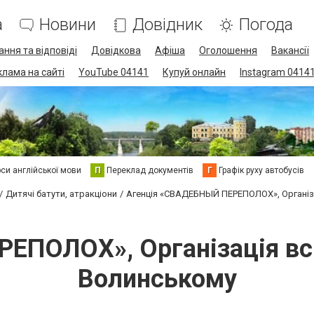
а
Новини
Довідник
Погода
ання та відповіді
Довідкова
Афіша
Оголошення
Вакансії
клама на сайті
YouTube 04141
Купуй онлайн
Instagram 0414
си англійської мови
П
Переклад документів
Г
Графік руху автобусів
Дитячі батути, атракціони
Агенція «СВАДЕБНЫЙ ПЕРЕПОЛОХ», Організа
ПОЛОХ», Організація всіх
Волинському