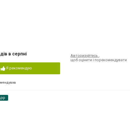
дів в серпні
Авторизуйтесь
,
щоб оцінити і порекомендувати
Я рекомендую
омендував
App