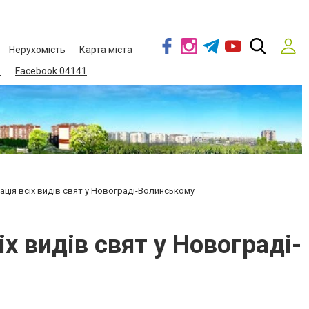
Нерухомість
Карта міста
1
Facebook 04141
ція всіх видів свят у Новограді-Волинському
 видів свят у Новограді-