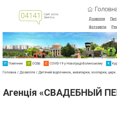
Головн
Дозвілля
Пит
Фотозвіти
Ре
П
Помічник
О
ОСББ
C
COVID-19 у Новограді-Волинському
К
Кур
Головна
Дозвілля
Дитячий відпочинок, аквапарки, зоопарки, цирк
Агенція «СВАДЕБНЫЙ ПЕРЕ