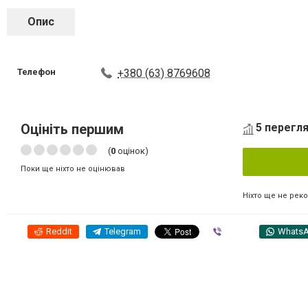
Опис
Телефон
+380 (63) 8769608
Оцініть першим
5 перегля
(
0
оцінок)
Поки ще ніхто не оцінював
Ніхто ще не рек
Reddit
Telegram
Viber
Whats