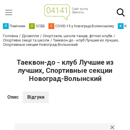
П
Помічник
О
ОСББ
C
COVID-19 у Новограді-Волинському
К
Кур
Головна
Дозвілля
Спортзали, школи танців, фітнес клуби
Спортивні секції та школи
Таеквон-до - клуб Лучшие из лучших,
Спортивные секции Новоград-Волынский
Таеквон-до - клуб Лучшие из
лучших, Спортивные секции
Новоград-Волынский
Опис
Відгуки