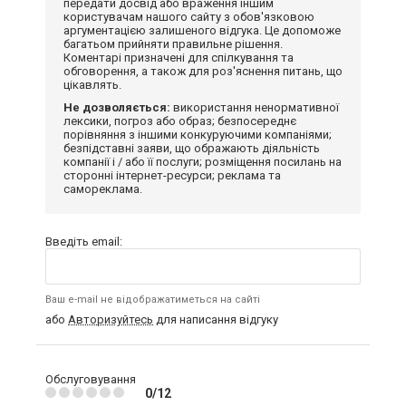
передати досвід або враження іншим
користувачам нашого сайту з обов'язковою
аргументацією залишеного відгука. Це допоможе
багатьом прийняти правильне рішення.
Коментарі призначені для спілкування та
обговорення, а також для роз'яснення питань, що
цікавлять.
Не дозволяється:
використання ненормативної
лексики, погроз або образ; безпосереднє
порівняння з іншими конкуруючими компаніями;
безпідставні заяви, що ображають діяльність
компанії і / або її послуги; розміщення посилань на
сторонні інтернет-ресурси; реклама та
самореклама.
Введіть email:
Ваш e-mail не відображатиметься на сайті
або
Авторизуйтесь
для написання відгуку
Обслуговування
0/12