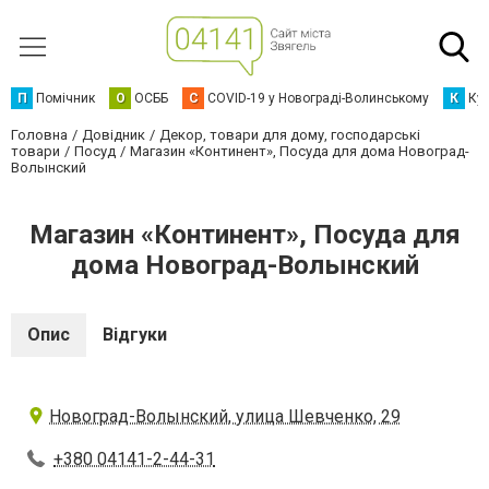
П
Помічник
О
ОСББ
C
COVID-19 у Новограді-Волинському
К
Кур
Головна
Довідник
Декор, товари для дому, господарські
товари
Посуд
Магазин «Континент», Посуда для дома Новоград-
Волынский
Магазин «Континент», Посуда для
дома Новоград-Волынский
Опис
Відгуки
Новоград-Волынский, улица Шевченко, 29
+380 04141-2-44-31