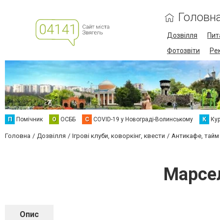
Головн
Дозвілля
Пит
Фотозвіти
Ре
П
Помічник
О
ОСББ
C
COVID-19 у Новограді-Волинському
К
Кур
Головна
Дозвілля
Ігрові клуби, коворкінг, квести
Антикафе, тайм
Марсел
Опис