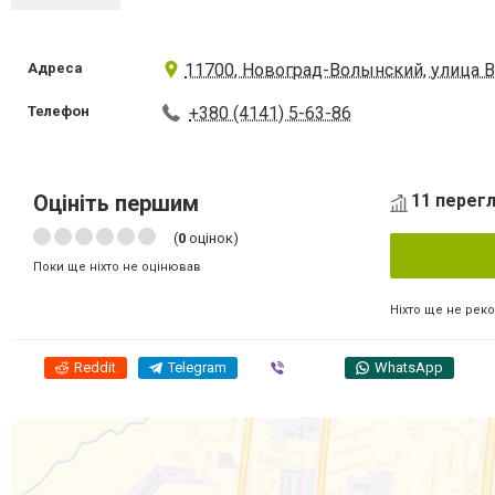
Адреса
11700, Новоград-Волынский, улица В
Телефон
+380 (4141) 5-63-86
Оцініть першим
11 перегл
(
0
оцінок)
Поки ще ніхто не оцінював
Ніхто ще не рек
Reddit
Telegram
Viber
WhatsApp