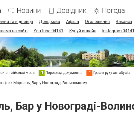
а
Новини
Довідник
Погода
ання та відповіді
Довідкова
Афіша
Оголошення
Вакансії
клама на сайті
YouTube 04141
Купуй онлайн
Instagram 0414
си англійської мови
П
Переклад документів
Г
Графік руху автобусів
 кафе
Марсель, Бар у Новограді-Волинському
ь, Бар у Новограді-Воли