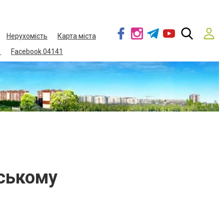
Нерухомість
Карта міста
1
Facebook 04141
нському