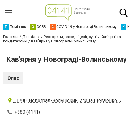
П
Помічник
О
ОСББ
C
COVID-19 у Новограді-Волинському
К
Кур
Головна
Дозвілля
Ресторани, кафе, піцерії, суші
Кав'ярні та
кондитерські
Кав'ярня у Новограді-Волинському
Кав'ярня у Новограді-Волинському
Опис
11700, Новоград-Волынский, улица Шевченко, 7
+380 (4141)