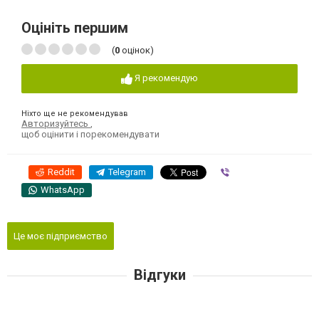
Оцініть першим
(
0
оцінок)
Я рекомендую
Ніхто ще не рекомендував
Авторизуйтесь
,
щоб оцінити і порекомендувати
Reddit
Telegram
Viber
WhatsApp
Це моє підприємство
Відгуки