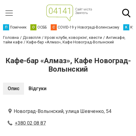
П
Помічник
О
ОСББ
C
COVID-19 у Новограді-Волинському
К
Кур
Головна
Дозвілля
Ігрові клуби, коворкінг, квести
Антикафе,
тайм кафе
Кафе-бар «Алмаз», Кафе Новоград-Волынский
Кафе-бар «Алмаз», Кафе Новоград-
Волынский
Опис
Відгуки
Новоград-Волынский, улица Шевченко, 54
+380 02 08 87