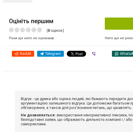
Оцініть першим
(
0
оцінок)
Ніхто ще не рек
Поки ще ніхто не оцінював
Reddit
Telegram
Viber
Whats
Відгук - це думка або оцінка людей, які бажають передати 
аргументацією залишеного відгука. Це допоможе багатьом пр
обговорення, а також для роз'яснення питань, що цікавлять.
Не дозволяється:
використання ненормативної лексики, по
безпідставні заяви, що ображають діяльність компанії і / або
самореклама.