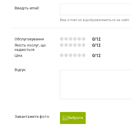
Введіть email:
Ваш e-mail не відображатиметься на сайті
Обслуговування
0/12
Якість послуг, що
0/12
надаються
Ціна
0/12
Відгук:
Завантажити фото:
Вибрати