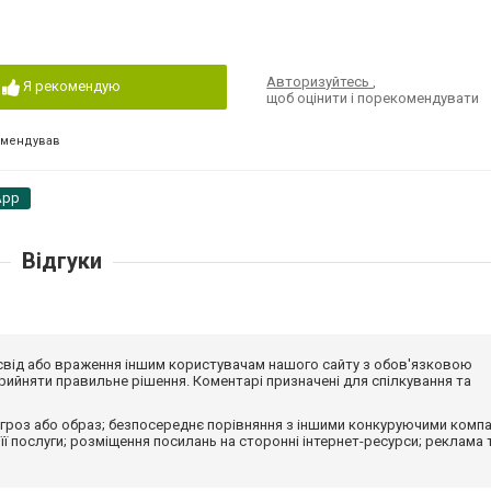
Авторизуйтесь
,
Я рекомендую
щоб оцінити і порекомендувати
омендував
App
Відгуки
досвід або враження іншим користувачам нашого сайту з обов'язковою
ийняти правильне рішення. Коментарі призначені для спілкування та
гроз або образ; безпосереднє порівняння з іншими конкуруючими компа
 її послуги; розміщення посилань на сторонні інтернет-ресурси; реклама 