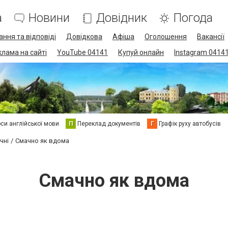
а
Новини
Довідник
Погода
ання та відповіді
Довідкова
Афіша
Оголошення
Вакансії
клама на сайті
YouTube 04141
Купуй онлайн
Instagram 0414
си англійської мови
П
Переклад документів
Г
Графік руху автобусів
чні
Смачно як вдома
Смачно як вдома