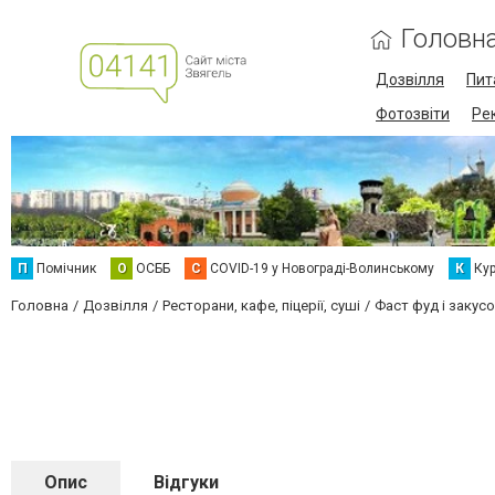
Головн
Дозвілля
Пит
Фотозвіти
Ре
П
Помічник
О
ОСББ
C
COVID-19 у Новограді-Волинському
К
Кур
Головна
Дозвілля
Ресторани, кафе, піцерії, суші
Фаст фуд і закусо
Опис
Відгуки