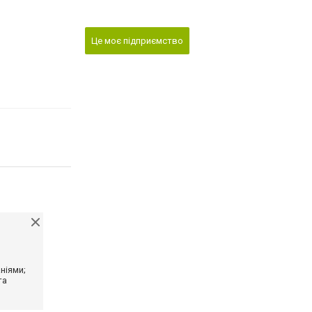
Це моє підприємство
ніями;
та