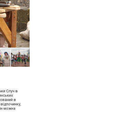
чки Случ в
инських
нований в
 відпочинку,
тін можна