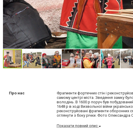
Про нас
Фрагменти фортечних стін і реконструйо
самому центрі міста. Зведення замку бул
володінь. В 1600 р поруч був побудований
1648 р в ході Визвольної війни українськ
реконструйовані фрагменти оборонних сп
оглянути з боку річки. Фото Олександра 
Показати повний опис