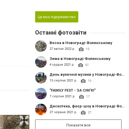
Це моє підприємство
Останні фотозвіти
Весна в Новограді-Волинському
27 квітня 2022 р.
15
Зима в Новограді-Волинському
4 грудня 2021 р.
61
День вуличної музики у Новограді-Волинському:
15 серпня 2021 р.
15
"FAMILY FEST - ЗА СІМ'Ю"
7 серпня 2021 р.
17
Дискотека, фаєр-шоу в Новограді-Волинському на День молоді 2021
27 червня 2021 р.
27
Показати все