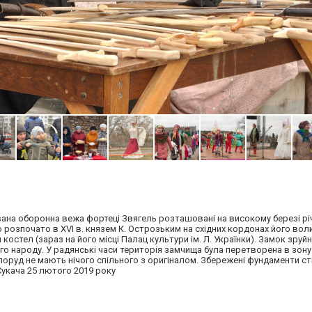
вана оборонна вежа фортеці Звягель розташовані на високому березі рі
о розпочато в XVI в. князем К. Острозьким на східних кордонах його вол
 костел (зараз на його місці Палац культури ім. Л. Українки). Замок зруй
ого народу. У радянські часи територія замчища була перетворена в зону
оруд не мають нічого спільного з оригіналом. Збережені фундаменти с
Сукача 25 лютого 2019 року