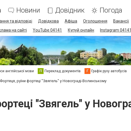
а
Новини
Довідник
Погода
ання та відповіді
Довідкова
Афіша
Оголошення
Вакансії
клама на сайті
YouTube 04141
Купуй онлайн
Instagram 0414
си англійської мови
П
Переклад документів
Г
Графік руху автобусів
Фортеця, руїни фортеці "Звягель" у Новограді-Волинському
фортеці "Звягель" у Новог