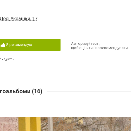
есі Українки, 17
Авторизуйтесь
,
Я рекомендую
щоб оцінити і порекомендувати
ендують
оальбоми (16)