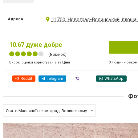
Адреса
11700, Новоград-Волинський, площа Л
10.67
дуже добре
(
6
оцінок)
3 людини реком
Високі оцінки користувачів за
Ціна
Reddit
Telegram
Viber
WhatsApp
Фот
Свято Масляної в Новограді-Волинському