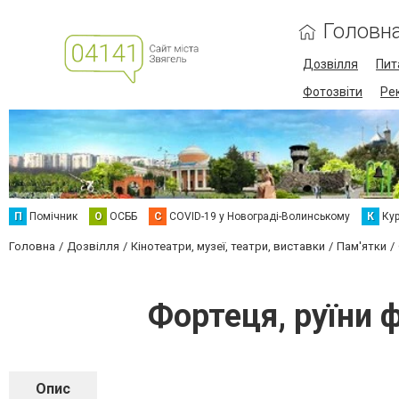
Головн
Дозвілля
Пит
Фотозвіти
Ре
П
Помічник
О
ОСББ
C
COVID-19 у Новограді-Волинському
К
Кур
Головна
Дозвілля
Кінотеатри, музеї, театри, виставки
Пам'ятки
Фортеця, руїни 
Опис