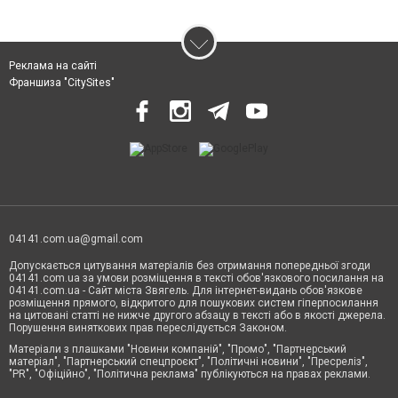
Реклама на сайті
Франшиза "CitySites"
04141.com.ua@gmail.com
Допускається цитування матеріалів без отримання попередньої згоди
04141.com.ua за умови розміщення в тексті обов'язкового посилання на
04141.com.ua - Сайт міста Звягель. Для інтернет-видань обов'язкове
розміщення прямого, відкритого для пошукових систем гіперпосилання
на цитовані статті не нижче другого абзацу в тексті або в якості джерела.
Порушення виняткових прав переслідується Законом.
Матеріали з плашками "Новини компаній", "Промо", "Партнерський
матеріал", "Партнерський спецпроєкт", "Політичні новини", "Пресреліз",
"PR", "Офіційно", "Політична реклама" публікуються на правах реклами.