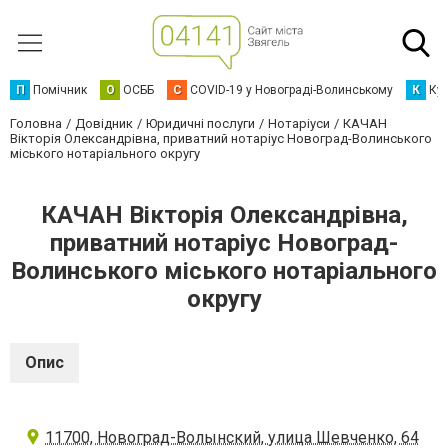
П
Помічник
О
ОСББ
C
COVID-19 у Новограді-Волинському
К
Кур
Головна
Довідник
Юридичні послуги
Нотаріуси
КАЧАН
Вікторія Олександрівна, приватний нотаріус Новоград-Волинського
міського нотаріального округу
КАЧАН Вікторія Олександрівна,
приватний нотаріус Новоград-
Волинського міського нотаріального
округу
Опис
11700, Новоград-Волынский, улица Шевченко, 64