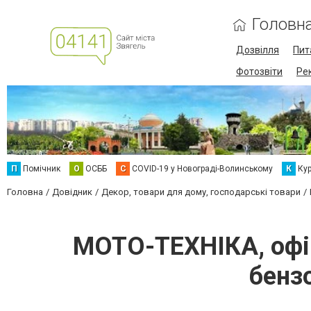
Головн
Дозвілля
Пит
Фотозвіти
Ре
П
Помічник
О
ОСББ
C
COVID-19 у Новограді-Волинському
К
Кур
Головна
Довідник
Декор, товари для дому, господарські товари
МОТО-ТЕХНІКА, офіц
бенз