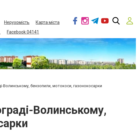
Нерухомість
Карта міста
1
Facebook 04141
ді-Волинському, бензопили, мотокоси, газонокосарки
ограді-Волинському,
сарки