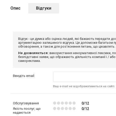
Опис
Відгуки
Відгук - це думка або оцінка людей, які бажають передати 
аргументацією залишеного відгука. Це допоможе багатьом пр
обговорення, а також для роз'яснення питань, що цікавлять.
Не дозволяється:
використання ненормативної лексики, по
безпідставні заяви, що ображають діяльність компанії і / або
самореклама.
Введіть email:
Ваш e-mail не відображатиметься на сайті
Обслуговування
0/12
Якість послуг, що
0/12
надаються