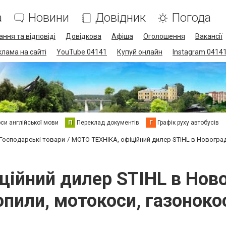
а
Новини
Довідник
Погода
ання та відповіді
Довідкова
Афіша
Оголошення
Вакансії
клама на сайті
YouTube 04141
Купуй онлайн
Instagram 0414
си англійської мови
П
Переклад документів
Г
Графік руху автобусів
Господарські товари
МОТО-ТЕХНІКА, офіційний дилер STIHL в Новогра
ійний дилер STIHL в Нов
опили, мотокоси, газоноко