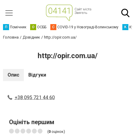
П
Помічник
О
ОСББ
C
COVID-19 у Новограді-Волинському
К
Кур
Головна
Довідник
http://opir.com.ua/
http://opir.com.ua/
Опис
Відгуки
+38 095 721 44 60
Оцініть першим
(
0
оцінок)