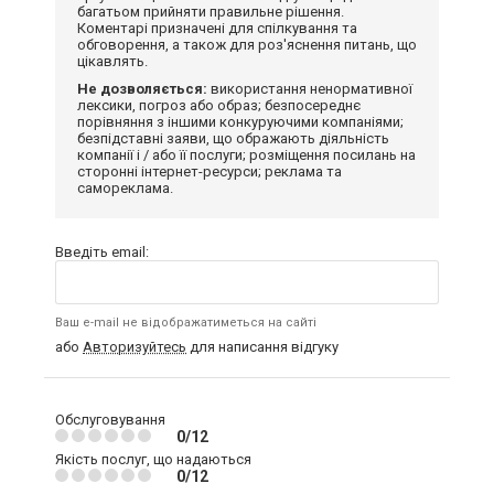
багатьом прийняти правильне рішення.
Коментарі призначені для спілкування та
обговорення, а також для роз'яснення питань, що
цікавлять.
Не дозволяється:
використання ненормативної
лексики, погроз або образ; безпосереднє
порівняння з іншими конкуруючими компаніями;
безпідставні заяви, що ображають діяльність
компанії і / або її послуги; розміщення посилань на
сторонні інтернет-ресурси; реклама та
самореклама.
Введіть email:
Ваш e-mail не відображатиметься на сайті
або
Авторизуйтесь
для написання відгуку
Обслуговування
0/12
Якість послуг, що надаються
0/12