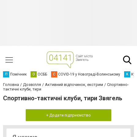
П
Помічник
О
ОСББ
C
COVID-19 у Новограді-Волинському
К
Кур
Головна
Дозвілля
Активний відпочинок, екстрим
Спортивно-
тактичні клуби, тири
Спортивно-тактичні клуби, тири Звягель
+ Додати підприємство