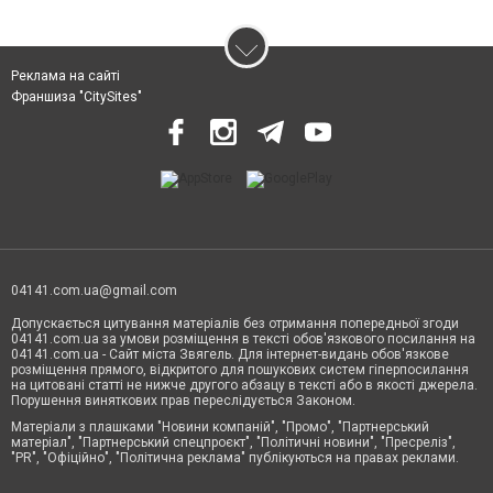
Реклама на сайті
Франшиза "CitySites"
04141.com.ua@gmail.com
Допускається цитування матеріалів без отримання попередньої згоди
04141.com.ua за умови розміщення в тексті обов'язкового посилання на
04141.com.ua - Сайт міста Звягель. Для інтернет-видань обов'язкове
розміщення прямого, відкритого для пошукових систем гіперпосилання
на цитовані статті не нижче другого абзацу в тексті або в якості джерела.
Порушення виняткових прав переслідується Законом.
Матеріали з плашками "Новини компаній", "Промо", "Партнерський
матеріал", "Партнерський спецпроєкт", "Політичні новини", "Пресреліз",
"PR", "Офіційно", "Політична реклама" публікуються на правах реклами.