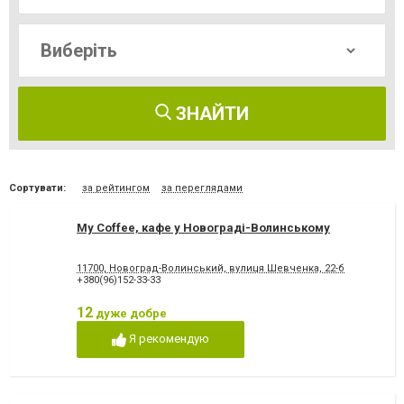
ЗНАЙТИ
Сортувати:
за рейтингом
за переглядами
My Coffee, кафе у Новограді-Волинському
11700, Новоград-Волинський, вулиця Шевченка, 22-б
+380(96)152-33-33
12
дуже добре
Я рекомендую