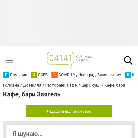
П
Помічник
О
ОСББ
C
COVID-19 у Новограді-Волинському
К
Кур
Головна
Дозвілля
Ресторани, кафе, піцерії, суші
Кафе, бари
Кафе, бари Звягель
+ Додати підприємство