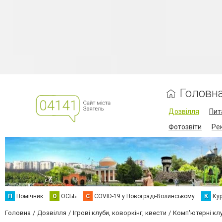
Головн
Дозвілля
Пит
Фотозвіти
Ре
П
Помічник
О
ОСББ
C
COVID-19 у Новограді-Волинському
К
Кур
Головна
Дозвілля
Ігрові клуби, коворкінг, квести
Комп'ютерні клу