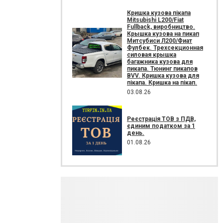
Кришка кузова пікапа
Mitsubishi L200/Fiat
Fullback, виробництво.
Крышка кузова на пикап
Митсубиси Л200/Фиат
Фулбек. Трехсекционная
силовая крышка
багажника кузова для
пикапа. Тюнинг пикапов
BVV. Кришка кузова для
пікапа. Кришка на пікап.
03.08.26
Реєстрація ТОВ з ПДВ,
єдиним податком за 1
день.
01.08.26