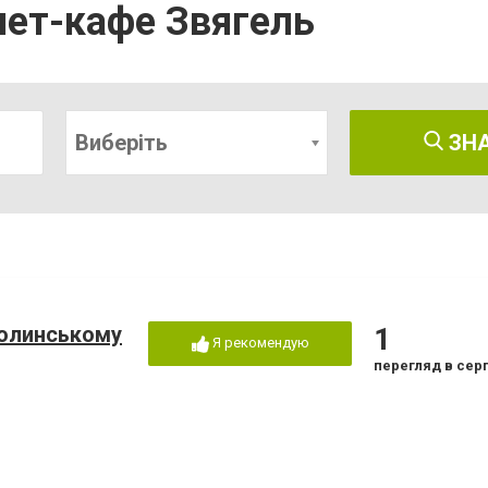
нет-кафе Звягель
Виберіть
ЗН
Волинському
1
Я рекомендую
перегляд в сер