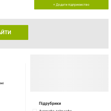
+ Додати підприємство
АЙТИ
пні
Підрубрики
Антикафе, тайм кафе