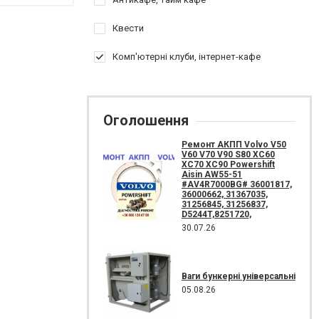
Квести
Комп'ютерні клуби, інтернет-кафе
Оголошення
Ремонт АКПП Volvo V50
V60 V70 V90 S80 XC60
XC70 XC90 Powershift
Aisin AW55-51
#AV4R7000BG# 36001817,
36000662, 31367035,
31256845, 31256837,
D5244T,8251720,
30.07.26
Ваги бункерні універсальні
05.08.26