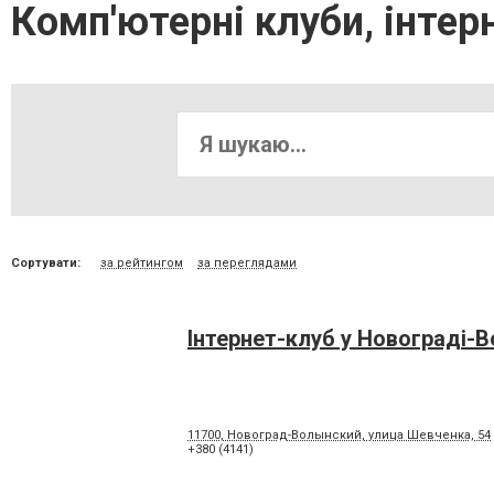
Комп'ютерні клуби, інтер
Сортувати:
за рейтингом
за переглядами
Інтернет-клуб у Новограді-
11700, Новоград-Волынский, улица Шевченка, 54
+380 (4141)