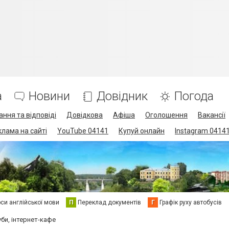
а
Новини
Довідник
Погода
ання та відповіді
Довідкова
Афіша
Оголошення
Вакансії
клама на сайті
YouTube 04141
Купуй онлайн
Instagram 0414
си англійської мови
П
Переклад документів
Г
Графік руху автобусів
би, інтернет-кафе