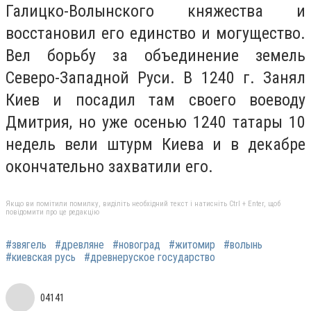
Галицко-Волынского княжества и
восстановил его единство и могущество.
Вел борьбу за объединение земель
Северо-Западной Руси. В 1240 г. Занял
Киев и посадил там своего воеводу
Дмитрия, но уже осенью 1240 татары 10
недель вели штурм Киева и в декабре
окончательно захватили его.
Якщо ви помітили помилку, виділіть необхідний текст і натисніть Ctrl + Enter, щоб
повідомити про це редакцію
#звягель
#древляне
#новоград
#житомир
#волынь
#киевская русь
#древнеруское государство
04141