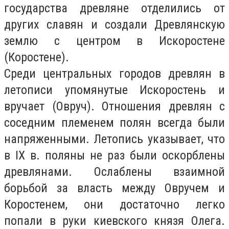
государства древляне отделились от
других славян и создали Древлянскую
землю с центром в Искоростене
(Коростене).
Среди центральных городов древлян в
летописи упомянутые Искоростень и
вручает (Овруч). Отношения древлян с
соседним племенем полян всегда были
напряженными. Летопись указывает, что
в IX в. поляны не раз были оскорблены
древлянами. Ослаблены взаимной
борьбой за власть между Овручем и
Коростенем, они достаточно легко
попали в руки киевского князя Олега.