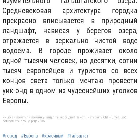
изумительного Гальштатского озера.
Средневековая архитектура городка
прекрасно вписывается в природный
ландшафт, нависая у берегов озера,
отражается в зеркально чистой воде
водоема. В городе проживает около
одной тысячи человек, но десятки, сотни
тысяч европейцев и туристов со всех
концов света только мечтаю провести
уик-энд в одном из чудеснейших уголков
Европы.
Якщо ви помітили помилку, виділіть необхідний текст і натисніть Ctrl + Enter, щоб
повідомити про це редакцію
#город
#Европа
#красивый
#Гальштат