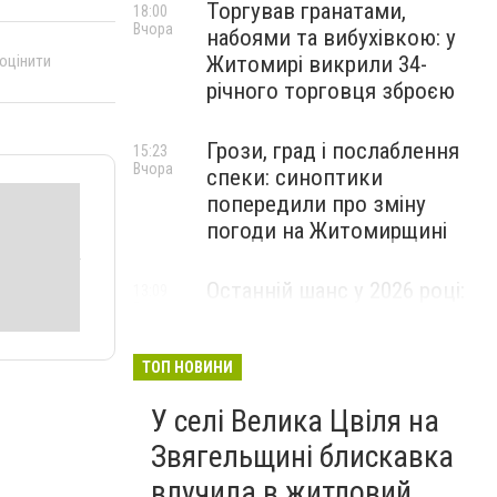
Торгував гранатами,
18:00
Вчора
набоями та вибухівкою: у
Житомирі викрили 34-
 оцінити
річного торговця зброєю
Грози, град і послаблення
15:23
Вчора
спеки: синоптики
попередили про зміну
погоди на Житомирщині
Останній шанс у 2026 році:
13:09
Вчора
оголошено набір на
безплатний курс для
майбутніх водійок автобусів
ТОП НОВИНИ
У селі Велика Цвіля на
Звягельщині блискавка
влучила в житловий