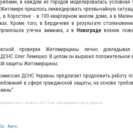
ужбами, в каждом из городов моделировалась условная 
 в Житомире пришлось ликвидировать чрезвычайную ситуа
, в Коростене - в 100-квартирном жилом доме, а в Малин
ках. Кроме того, в Бердичеве в результате столкновени
произошла утечка аммиака, а в
Новограде
возник пожа
ексной проверки Житомирщины лично докладывал 
ДСНС Олег Лемешко. В целом он выразил положительное 
кой защиты Житомирщины:
комиссия ДСНС Украины предлагает продолжить работу п
ебований в сфере гражданской защиты, на основе требо
аины".
бхідний текст і натисніть Ctrl + Enter, щоб повідомити про це редакцію
ба
#мчс