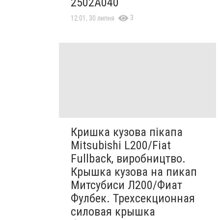
2502A040
3
12:01, 30 липня
Кришка кузова пікапа
Mitsubishi L200/Fiat
Fullback, виробництво.
Крышка кузова на пикап
Митсубиси Л200/Фиат
Фулбек. Трехсекционная
силовая крышка