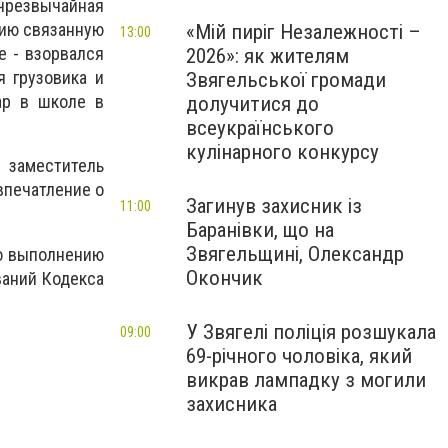
чрезвычайная
цию связанную
«Мій пиріг Незалежності –
13:00
е - взорвался
2026»: як жителям
я грузовика и
Звягельської громади
р в школе в
долучитися до
всеукраїнського
кулінарного конкурсу
заместитель
впечатление о
Загинув захисник із
11:00
Баранівки, що на
Звягельщині, Олександр
о выполнению
Окончик
ваний Кодекса
У Звягелі поліція розшукала
09:00
69-річного чоловіка, який
викрав лампадку з могили
захисника