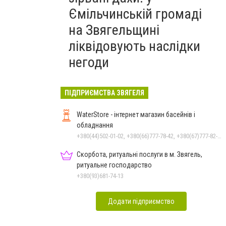
Ємільчинській громаді
на Звягельщині
ліквідовують наслідки
негоди
ПІДПРИЄМСТВА ЗВЯГЕЛЯ
WaterStore - інтернет магазин басейнів і
обладнання
+380(44)502-01-02, +380(66)777-78-42, +380(67)777-82-19, +380(67)890-80-80, +380(73)890-80-80, +380(44)502-01-03
Скорбота, ритуальні послуги в м. Звягель,
ритуальне господарство
+380(93)681-74-13
Додати підприємство