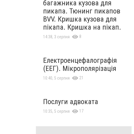
багажника кузова для
пикапа. Тюнинг пикапов
BVV. Кришка кузова для
пікапа. Кришка на пікап.
8
14:38, 3 серпня
Електроенцефалографія
(ЕЕГ). Мікрополярізація
21
10:40, 5 серпня
Послуги адвоката
17
10:35, 5 серпня