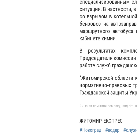
специализированным сл
ситуация. В частности,
со взрывом в котельной
бензовоз на автозаправ
маршрутного автобуса 
кабинете химии.
В результатах компл
Председателя комиссии 
работе служб гражданс
"Житомирской области 
нормативно-правовых тр
Гражданской защиты Укр
Якщо ви помітили помилку, виділіть нео
ЖИТОМИР-ЕКСПРЕС
#Новоград
#подар
#служ