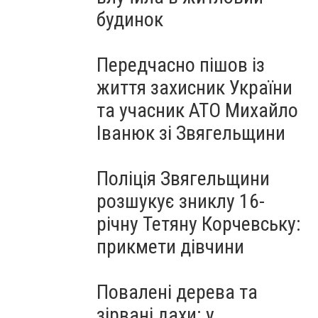
будинок
Передчасно пішов із
життя захисник України
та учасник АТО Михайло
Іванюк зі Звягельщини
Поліція Звягельщини
розшукує зниклу 16-
річну Тетяну Корчевську:
прикмети дівчини
Повалені дерева та
зірвані дахи: у