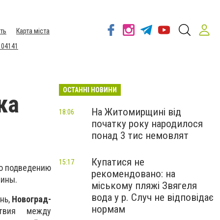
ть
Карта міста
 04141
ОСТАННІ НОВИНИ
ка
На Житомирщині від
18:06
початку року народилося
понад 3 тис немовлят
Купатися не
15:17
по подведению
рекомендовано: на
щины.
міському пляжі Звягеля
вода у р. Случ не відповідає
нь,
Новоград-
нормам
твия между