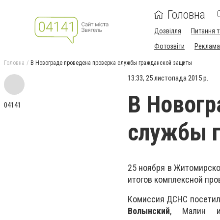
Головна
Дозвілля
Питання т
Фотозвіти
Реклама 
Головна
В Новограде проведена проверка службы гражданской защиты
13:33, 25 листопада 2015 р.
В Новогр
04141
службы 
25 ноября в Житомирско
итогов комплексной пр
Комиссия ДСНС посетила
Волынский
, Малин и