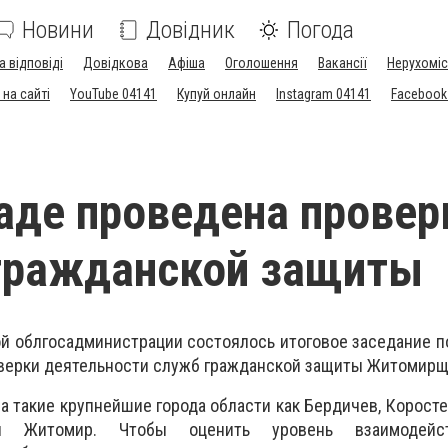
Новини
Довідник
Погода
а відповіді
Довідкова
Афіша
Оголошення
Вакансії
Нерухоміс
на сайті
YouTube 04141
Купуй онлайн
Instagram 04141
Facebook
аде проведена провер
гражданской защиты
й облгосадминистрации состоялось итоговое заседание 
оверки деятельности служб гражданской защиты Житомир
 такие крупнейшие города области как Бердичев, Коросте
 Житомир. Чтобы оценить уровень взаимодейс