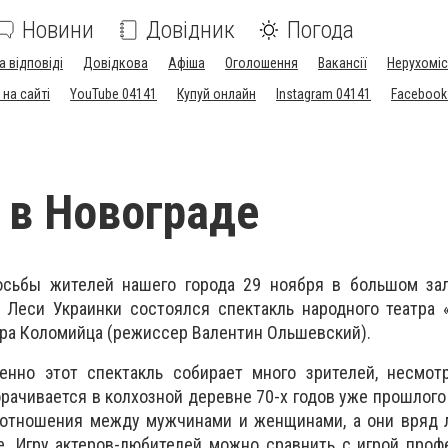
Новини
Довідник
Погода
а відповіді
Довідкова
Афіша
Оголошення
Вакансії
Нерухоміс
на сайті
YouTube 04141
Купуй онлайн
Instagram 04141
Facebook
 в Новограде
сьбы жителей нашего города 29 ноября в большом зал
 Леси Украинки состоялся спектакль народного театра 
ра Коломийца (режиссер Валентин Ольшевский).
нно этот спектакль собирает много зрителей, несмотр
рачивается в колхозной деревне 70-х годов уже прошлого 
отношения между мужчинами и женщинами, а они вряд л
ре. Игру актеров-любителей можно сравнить с игрой про