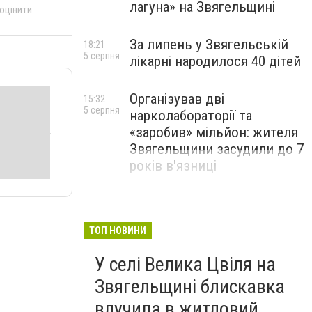
лагуна» на Звягельщині
 оцінити
За липень у Звягельській
18:21
5 серпня
лікарні народилося 40 дітей
Організував дві
15:32
5 серпня
нарколабораторії та
«заробив» мільйон: жителя
Звягельщини засудили до 7
років в'язниці
ТОП НОВИНИ
У селі Велика Цвіля на
Звягельщині блискавка
влучила в житловий