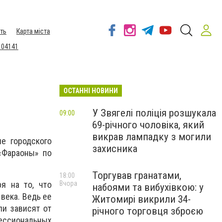
ть
Карта міста
 04141
ОСТАННІ НОВИНИ
У Звягелі поліція розшукала
09:00
69-річного чоловіка, який
викрав лампадку з могили
е городского
захисника
«Фараоны» по
Торгував гранатами,
18:00
Вчора
я на то, что
набоями та вибухівкою: у
века. Ведь ее
Житомирі викрили 34-
и зависят от
річного торговця зброєю
фессиональных