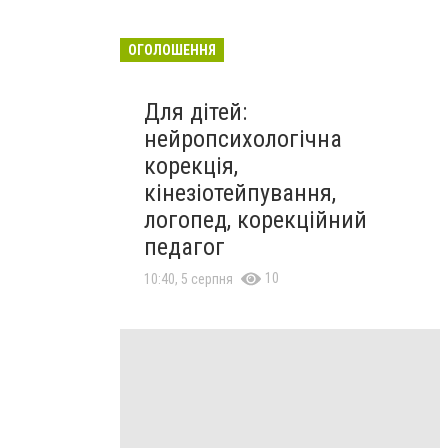
ОГОЛОШЕННЯ
Для дітей:
нейропсихологічна
корекція,
кінезіотейпування,
логопед, корекційний
педагог
10
10:40, 5 серпня