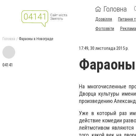
Головна
Дозвілля
Питання т
Фотозвіти
Реклама 
Головна
Фараоны в Новограде
17:49, 30 листопада 2015 р.
Фараоны
04141
На многочисленные про
Дворца культуры имени
произведению Александ
Уже в который раз име
действие комедии разво
лейтмотивом являются 
того, какой век на дво