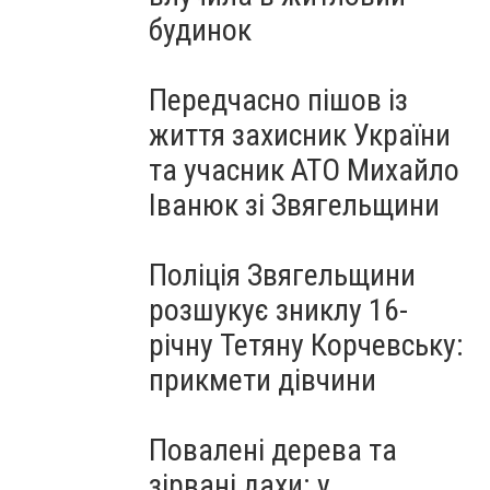
будинок
Передчасно пішов із
життя захисник України
та учасник АТО Михайло
Іванюк зі Звягельщини
Поліція Звягельщини
розшукує зниклу 16-
річну Тетяну Корчевську:
прикмети дівчини
Повалені дерева та
зірвані дахи: у