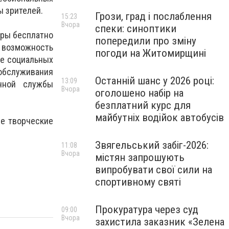
ы зрителей.
Грози, град і послаблення
15:23
Вчора
спеки: синоптики
уры бесплатно
попередили про зміну
 возможность
погоди на Житомирщині
ре социальных
обслуживания
Останній шанс у 2026 році:
13:09
чной службы
Вчора
оголошено набір на
безплатний курс для
майбутніх водійок автобусів
ые творческие
Звягельський забіг-2026:
11:08
Вчора
містян запрошують
випробувати свої сили на
спортивному святі
Прокуратура через суд
09:00
Вчора
захистила заказник «Зелена