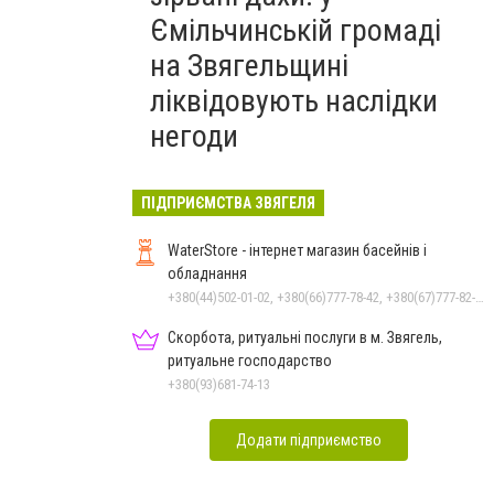
Ємільчинській громаді
на Звягельщині
ліквідовують наслідки
негоди
ПІДПРИЄМСТВА ЗВЯГЕЛЯ
WaterStore - інтернет магазин басейнів і
обладнання
+380(44)502-01-02, +380(66)777-78-42, +380(67)777-82-19, +380(67)890-80-80, +380(73)890-80-80, +380(44)502-01-03
Скорбота, ритуальні послуги в м. Звягель,
ритуальне господарство
+380(93)681-74-13
Додати підприємство