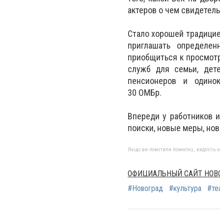
актеров о чем свидетел
Стало хорошей традицие
приглашать определен
приобщиться к просмотр
служб для семьи, дете
пенсионеров и одино
30 ОМБр.
Впереди у работников 
поиски, новые меры, но
Якщо ви помітили помилку, виділіть нео
ОФИЦИАЛЬНЫЙ САЙТ НОВО
#Новоград
#культура
#те