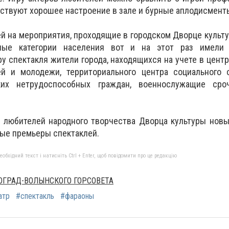
ьствуют хорошее настроение в зале и бурные аплодисмент
й на мероприятия, проходящие в городском Дворце культ
ные категории населения вот и на этот раз имели
у спектакля жители города, находящихся на учете в цент
й и молодежи, территориального центра социального 
ких нетрудоспособных граждан, военнослужащие сро
и любителей народного творчества Дворца культуры нов
вые премьеры спектаклей.
бхідний текст і натисніть Ctrl + Enter, щоб повідомити про це редакцію
ГРАД-ВОЛЫНСКОГО ГОРСОВЕТА
атр
#спектакль
#фараоны