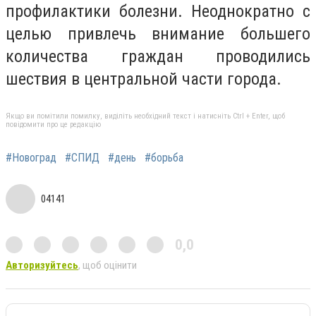
профилактики болезни. Неоднократно с
целью привлечь внимание большего
количества граждан проводились
шествия в центральной части города.
Якщо ви помітили помилку, виділіть необхідний текст і натисніть Ctrl + Enter, щоб
повідомити про це редакцію
#Новоград
#СПИД
#день
#борьба
04141
0,0
Авторизуйтесь
, щоб оцінити