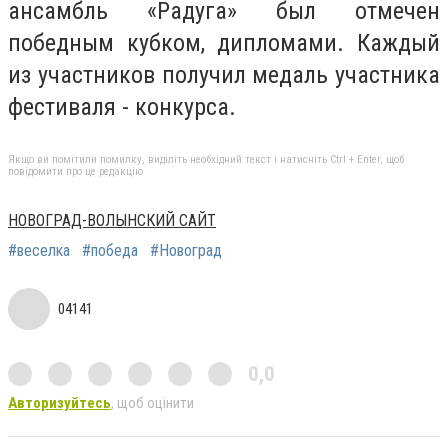
ансамбль «Радуга» был отмечен
победным кубком, дипломами. Каждый
из участников получил медаль участника
фестиваля - конкурса.
Якщо ви помітили помилку, виділіть необхідний текст і натисніть Ctrl + Enter, щоб
повідомити про це редакцію
НОВОГРАД-ВОЛЫНСКИЙ САЙТ
#веселка
#победа
#Новоград
04141
0,0
Авторизуйтесь
, щоб оцінити