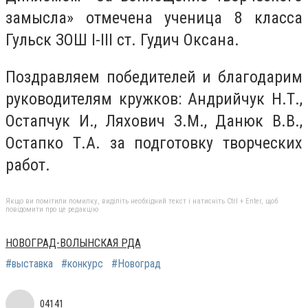
замысла» отмечена ученица 8 класса
Гульск ЗОШ I-III ст. Гудич Оксана.
Поздравляем победителей и благодарим
руководителям кружков: Андрийчук Н.Т.,
Остапчук И., Ляхович З.М., Данюк В.В.,
Остапко Т.А. за подготовку творческих
работ.
Якщо ви помітили помилку, виділіть необхідний текст і натисніть Ctrl + Enter, щоб
повідомити про це редакцію
НОВОГРАД-ВОЛЫНСКАЯ РДА
#выставка
#конкурс
#Новоград
04141