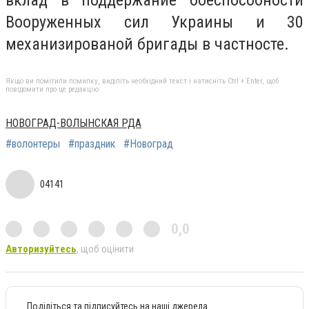
вклад в поддержание боеспособности
Вооруженных сил Украины и 30
механизированой бригады в частносте.
Якщо ви помітили помилку, виділіть необхідний текст і натисніть Ctrl + Enter, щоб
повідомити про це редакцію
НОВОГРАД-ВОЛЫНСКАЯ РДА
#волонтеры
#праздник
#Новоград
04141
0,0
Авторизуйтесь
, щоб оцінити
Поділіться та підписуйтесь на наші джерела