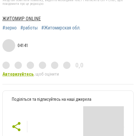
Якщо ви помітили помилку, виділіть необхідний текст і натисніть Ctrl + Enter, щоб
повідомити про це редакцію
ЖИТОМИР ONLINE
#зерно
#работы
#Житомирская обл.
04141
0,0
Авторизуйтесь
, щоб оцінити
Поділіться та підписуйтесь на наші джерела