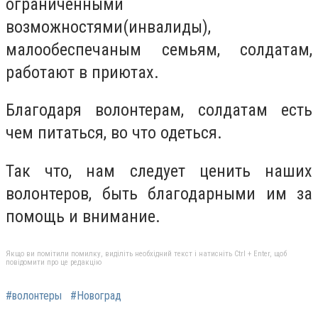
ограниченными
возможностями(инвалиды),
малообеспечаным семьям, солдатам,
работают в приютах.
Благодаря волонтерам, солдатам есть
чем питаться, во что одеться.
Так что, нам следует ценить наших
волонтеров, быть благодарными им за
помощь и внимание.
Якщо ви помітили помилку, виділіть необхідний текст і натисніть Ctrl + Enter, щоб
повідомити про це редакцію
#волонтеры
#Новоград