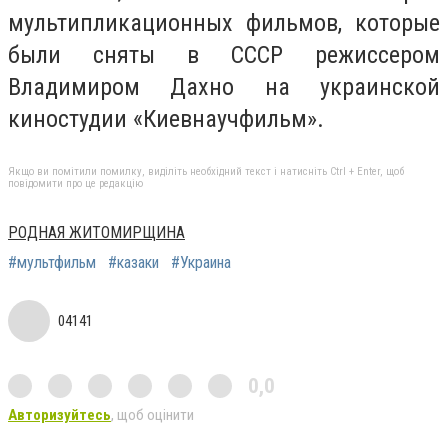
мультипликационных фильмов, которые
были сняты в СССР режиссером
Владимиром Дахно на украинской
киностудии «Киевнаучфильм».
Якщо ви помітили помилку, виділіть необхідний текст і натисніть Ctrl + Enter, щоб
повідомити про це редакцію
РОДНАЯ ЖИТОМИРЩИНА
#мультфильм
#казаки
#Украина
04141
0,0
Авторизуйтесь
, щоб оцінити