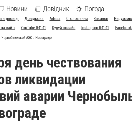
Новини
Довідник
Погода
а відповіді
Довідкова
Афіша
Оголошення
Вакансії
Нерухоміс
на сайті
YouTube 04141
Купуй онлайн
Instagram 04141
Facebook
и Чернобыльской АЭС в Новограде
ря день чествования
ов ликвидации
вий аварии Чернобыл
вограде