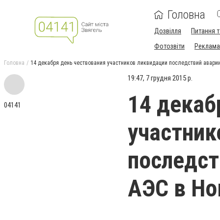
Головна
Дозвілля
Питання т
Фотозвіти
Реклама 
Головна
14 декабря день чествования участников ликвидации последствий авари
19:47, 7 грудня 2015 р.
14 декаб
04141
участник
последст
АЭС в Но