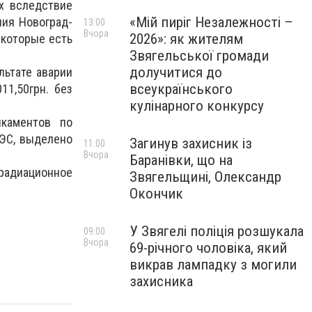
х вследствие
«Мій пиріг Незалежності –
ния Новоград-
13:00
Вчора
2026»: як жителям
 которые есть
Звягельської громади
долучитися до
льтате аварии
всеукраїнського
11,50грн. без
кулінарного конкурсу
икаментов по
АЭС, выделено
Загинув захисник із
11:00
Вчора
Баранівки, що на
радиационное
Звягельщині, Олександр
Окончик
У Звягелі поліція розшукала
09:00
Вчора
69-річного чоловіка, який
викрав лампадку з могили
захисника