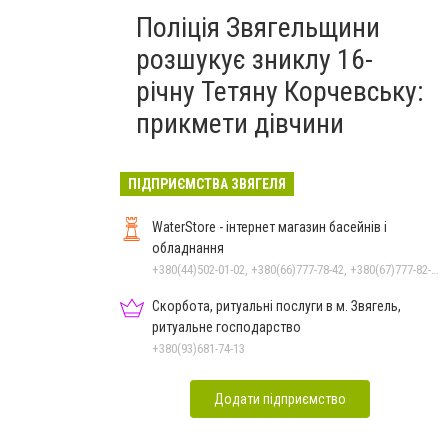
Поліція Звягельщини
розшукує зниклу 16-
річну Тетяну Корчевську:
прикмети дівчини
ПІДПРИЄМСТВА ЗВЯГЕЛЯ
WaterStore - інтернет магазин басейнів і
обладнання
+380(44)502-01-02, +380(66)777-78-42, +380(67)777-82-19, +380(67)890-80-80, +380(73)890-80-80, +380(44)502-01-03
Скорбота, ритуальні послуги в м. Звягель,
ритуальне господарство
+380(93)681-74-13
Додати підприємство