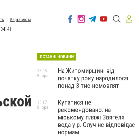
ть
Карта міста
 04141
ОСТАННІ НОВИНИ
На Житомирщині від
18:06
Вчора
початку року народилося
понад 3 тис немовлят
ьской
Купатися не
15:17
Вчора
рекомендовано: на
міському пляжі Звягеля
вода у р. Случ не відповідає
нормам