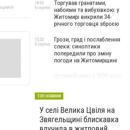
Торгував гранатами,
18:00
 оцінити
6 серпня
набоями та вибухівкою: у
Житомирі викрили 34-
річного торговця зброєю
Грози, град і послаблення
15:23
6 серпня
спеки: синоптики
попередили про зміну
погоди на Житомирщині
Останній шанс у 2026 році:
13:09
6 серпня
оголошено набір на
безплатний курс для
майбутніх водійок автобусів
ТОП НОВИНИ
У селі Велика Цвіля на
Звягельщині блискавка
влучила в житловий