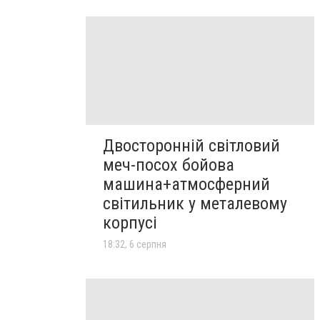
Двосторонній світловий
меч-посох бойова
машина+атмосферний
світильник у металевому
корпусі
18:32, 6 серпня