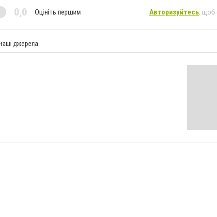
0,0
Оцініть першим
Авторизуйтесь
, щоб
 наші джерела