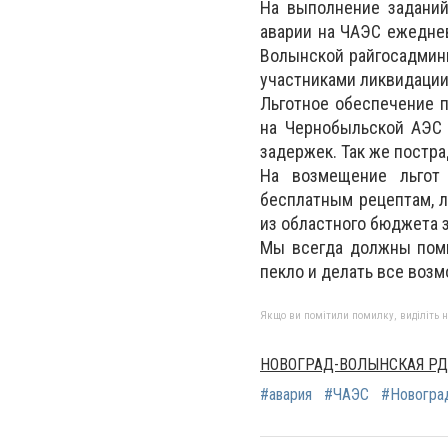
На выполнение заданий
аварии на ЧАЭС ежедне
Волынской райгосадмини
участниками ликвидации
Льготное обеспечение п
на Чернобыльской АЭС I
задержек. Так же постр
На возмещение льгот 
бесплатным рецептам, 
из областного бюджета з
Мы всегда должны помн
пекло и делать все возм
Якщо ви помітили помилку, виділіть нео
НОВОГРАД-ВОЛЫНСКАЯ Р
#авария
#ЧАЭС
#Новогра