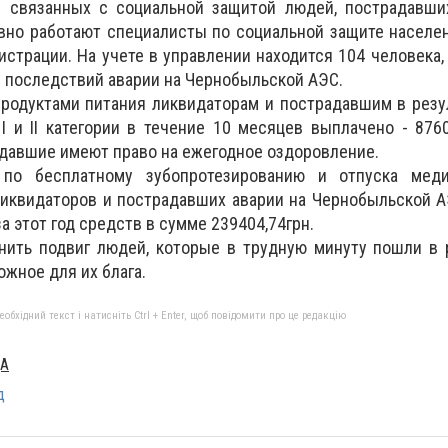
 связанных с социальной защитой людей, пострадавши
вно работают специалисты по социальной защите населе
страции. На учете в управлении находится 104 человека,
 последствий аварии на Чернобыльской АЭС.
родуктами питания ликвидаторам и пострадавшим в резу
 и II категории в течение 10 месяцев выплачено - 8760
адавшие имеют право на ежегодное оздоровление.
по бесплатному зубопротезированию и отпуска мед
ликвидаторов и пострадавших аварии на Чернобыльской 
а этот год средств в сумме 239404,74грн.
ить подвиг людей, которые в трудную минуту пошли в 
ожное для их блага.
бхідний текст і натисніть Ctrl + Enter, щоб повідомити про це редакцію
ДА
д