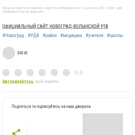
Якщо ви помітили помилку, виділіть необхідний текст і натисніть Ctrl + Enter, щоб
повідомити про це редакцію
ОФИЦИАЛЬНЫЙ САЙТ НОВОГРАД-ВОЛЫНСКОЙ РГА
#Новоград
#РДА
#район
#медицина
#учителя
#школы
04141
0,0
Авторизуйтесь
, щоб оцінити
Поділіться та підписуйтесь на наші джерела