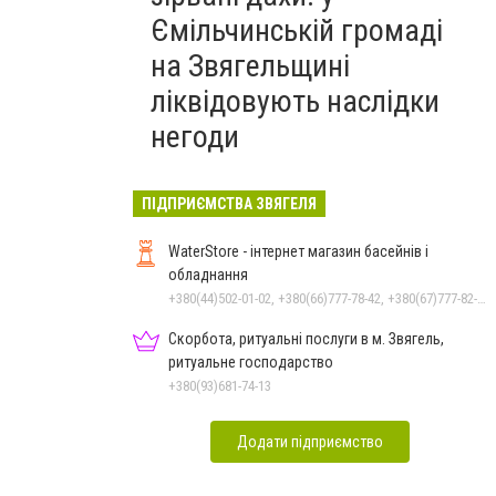
Ємільчинській громаді
на Звягельщині
ліквідовують наслідки
негоди
ПІДПРИЄМСТВА ЗВЯГЕЛЯ
WaterStore - інтернет магазин басейнів і
обладнання
+380(44)502-01-02, +380(66)777-78-42, +380(67)777-82-19, +380(67)890-80-80, +380(73)890-80-80, +380(44)502-01-03
Скорбота, ритуальні послуги в м. Звягель,
ритуальне господарство
+380(93)681-74-13
Додати підприємство