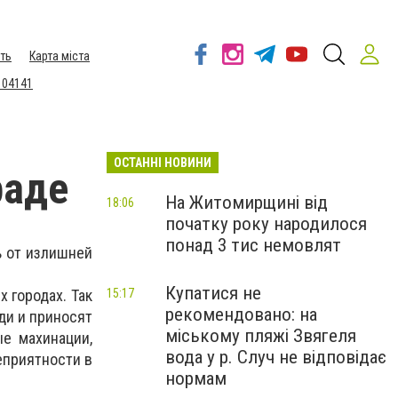
ть
Карта міста
 04141
ОСТАННІ НОВИНИ
раде
На Житомирщині від
18:06
початку року народилося
понад 3 тис немовлят
 от излишней
Купатися не
 городах. Так
15:17
рекомендовано: на
ди и приносят
міському пляжі Звягеля
е махинации,
вода у р. Случ не відповідає
еприятности в
нормам