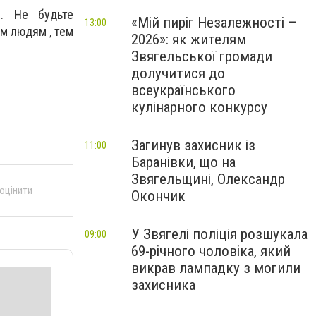
с. Не будьте
«Мій пиріг Незалежності –
13:00
м людям , тем
2026»: як жителям
Звягельської громади
долучитися до
всеукраїнського
кулінарного конкурсу
Загинув захисник із
11:00
Баранівки, що на
Звягельщині, Олександр
 оцінити
Окончик
У Звягелі поліція розшукала
09:00
69-річного чоловіка, який
викрав лампадку з могили
захисника