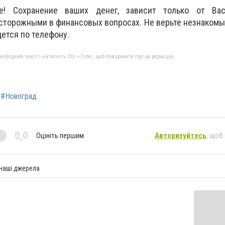
е! Сохранение ваших денег, зависит только от Ва
торожными в финансовых вопросах. Не верьте незнакомы
ется по телефону.
бхідний текст і натисніть Ctrl + Enter, щоб повідомити про це редакцію
#Новоград
0,0
Оцініть першим
Авторизуйтесь
, щоб
 наші джерела