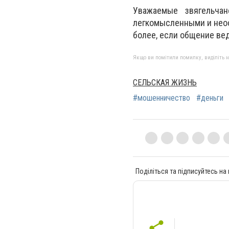
Уважаемые звягельчан
легкомысленными и неос
более, если общение вед
Якщо ви помітили помилку, виділіть нео
СЕЛЬСКАЯ ЖИЗНЬ
#мошенничество
#деньги
Поділіться та підписуйтесь на