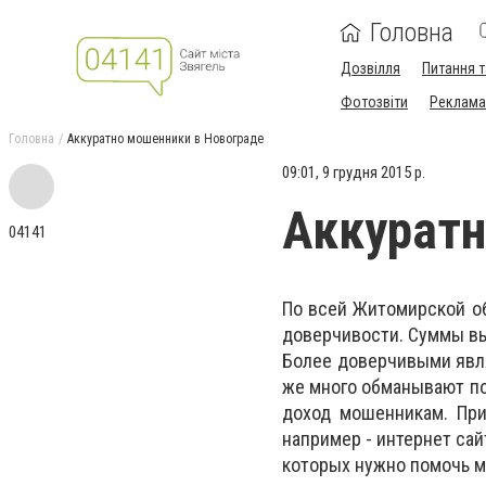
Головна
Дозвілля
Питання т
Фотозвіти
Реклама 
Головна
Аккуратно мошенники в Новограде
09:01, 9 грудня 2015 р.
Аккуратн
04141
По всей Житомирской о
доверчивости. Суммы вы
Более доверчивыми являю
же много обманывают п
доход мошенникам. При
например - интернет сай
которых нужно помочь м