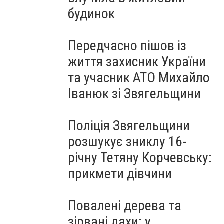
будинок
Передчасно пішов із
життя захисник України
та учасник АТО Михайло
Іванюк зі Звягельщини
Поліція Звягельщини
розшукує зниклу 16-
річну Тетяну Корчевську:
прикмети дівчини
Повалені дерева та
зірвані дахи: у