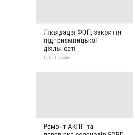
Ліквідація ФОП, закриття
підприємницької
діяльності
15:19, 1 серпня
Ремонт АКПП та
перевірка соленодів FORD