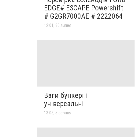
EDGE# ESCAPE Powershift
# G2GR7000AE # 2222064
12:01, 30 липня
Ваги бункерні
універсальні
13:03, 5 серпня