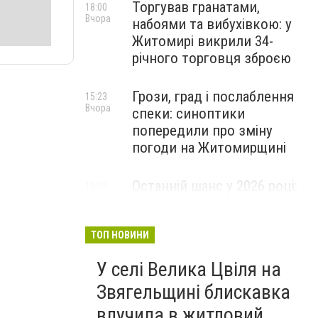
Торгував гранатами,
18:00
Вчора
набоями та вибухівкою: у
Житомирі викрили 34-
річного торговця зброєю
Грози, град і послаблення
15:23
Вчора
спеки: синоптики
попередили про зміну
погоди на Житомирщині
Останній шанс у 2026 році:
13:09
Вчора
оголошено набір на
безплатний курс для
майбутніх водійок автобусів
ТОП НОВИНИ
У селі Велика Цвіля на
Звягельщині блискавка
влучила в житловий