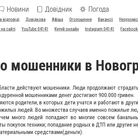
Новини
Довідник
Погода
а відповіді
Довідкова
Афіша
Оголошення
Вакансії
Нерухоміс
на сайті
YouTube 04141
Купуй онлайн
Instagram 04141
Facebook
о мошенники в Новог
бласти действуют мошенники. Люди продолжают страдать
дуренной мошенниками денег достигают 900.000 гривен.
тся родители, в которых дети учатся и работают в других
ожилых людей. Во множества случаев именно пожилые лю
чем много людей попадают во многие совсем банальны
ты покупок техники; попадание родных в ДТП или другие н
атериальными средствами(деньги).