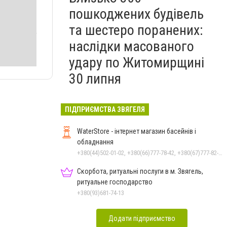
пошкоджених будівель
та шестеро поранених:
наслідки масованого
удару по Житомирщині
30 липня
ПІДПРИЄМСТВА ЗВЯГЕЛЯ
WaterStore - інтернет магазин басейнів і
обладнання
+380(44)502-01-02, +380(66)777-78-42, +380(67)777-82-19, +380(67)890-80-80, +380(73)890-80-80, +380(44)502-01-03
Скорбота, ритуальні послуги в м. Звягель,
ритуальне господарство
+380(93)681-74-13
Додати підприємство