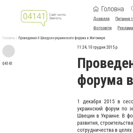
Головна
Дозвілля
Питання т
Фотозвіти
Реклама 
Головна
Проведение ІІ Шведско-украинского форума в Житомире
11:24, 10 грудня 2015 р.
Проведен
04141
форума 
1 декабря 2015 в сесс
украинский форум по э
Швеции в Украине. В фо
развития, строительств
сотрудничества в целях