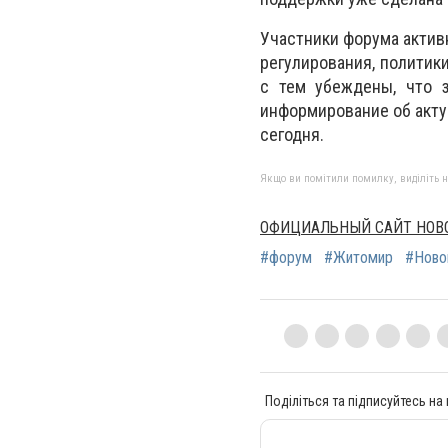
Участники форума актив
регулирования, политик
с тем убеждены, что 
информирование об акту
сегодня.
Якщо ви помітили помилку, виділіть нео
ОФИЦИАЛЬНЫЙ САЙТ НОВ
#форум
#Житомир
#Ново
Поділіться та підписуйтесь на