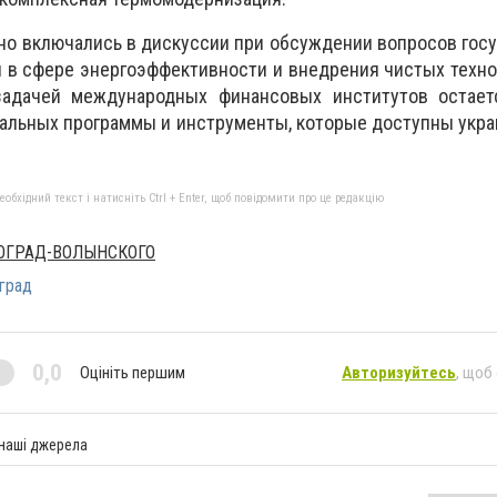
но включались в дискуссии при обсуждении вопросов гос
и в сфере энергоэффективности и внедрения чистых техно
задачей международных финансовых институтов остает
альных программы и инструменты, которые доступны укр
бхідний текст і натисніть Ctrl + Enter, щоб повідомити про це редакцію
ОГРАД-ВОЛЫНСКОГО
град
0,0
Оцініть першим
Авторизуйтесь
, щоб
 наші джерела