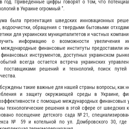
 в год. Приведенные цифры говорят о том, что потенци
ологий в Украине огромный ".
ума была презентация шведских инновационных реше
, водоочистки, обращения с твердыми бытовыми отходам
етики для украинских муниципалитетов и частных компани
лучить информацию о возможности увеличения и
а международные финансовые институты предоставили и
 финансовых инструментов, доступных украинском рынке
обытий всегда остается встреча украинских управлен
с поставщиками решений и технологий, поиск путей
чества.
бсуждены такие важные для нашей страны вопросы, как 
ебления и защиту окружающей среды в Украине, фи
гоэффективности с помощью международных финансовых у
ны технологические решения в этой сфере от шведских 
овано посещение детского сада №21, специализирован
лекса № 59 и котельной по ул. Домбровского 30, где
 комплексная термомодернизация.