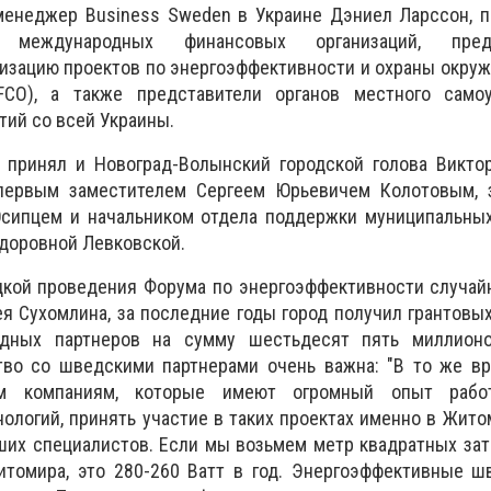
менеджер Business Sweden в Украине Дэниел Ларссон, п
 международных финансовых организаций, пред
лизацию проектов по энергоэффективности и охраны окр
EFCO), а также представители органов местного само
ий со всей Украины.
 принял и Новоград-Волынский городской голова Викто
 первым заместителем Сергеем Юрьевичем Колотовым, 
сипцем и начальником отдела поддержки муниципальных
доровной Левковской.
кой проведения Форума по энергоэффективности случайн
ея Сухомлина, за последние годы город получил грантовы
дных партнеров на сумму шестьдесят пять миллион
во со шведскими партнерами очень важна: "В то же вр
им компаниям, которые имеют огромный опыт раб
ологий, принять участие в таких проектах именно в Жито
ших специалистов. Если мы возьмем метр квадратных зат
итомира, это 280-260 Ватт в год. Энергоэффективные ш