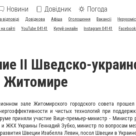
Новини
Довідник
Погода
а відповіді
Довідкова
Афіша
Оголошення
Вакансії
Нерухоміс
на сайті
YouTube 04141
Купуй онлайн
Instagram 04141
Facebook
ие ІІ Шведско-украин
в Житомире
ионном зале Житомирского городского совета прошел 
нергоэффективности и чистых технологий при поддержк
руме приняли участие Вице-премьер-министр - Министр 
а и ЖКХ Украины Геннадий Зубко, министр по вопросам м
 развития Швеции Изабелла Левин, посол Швеции в Украин