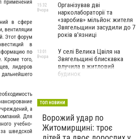
ал применения
Організував дві
15:32
Вчора
нарколабораторії та
«заробив» мільйон: жителя
ний в сфере
Звягельщини засудили до 7
и, вентиляции
років в'язниці
й. Этот форум
нвестиций в
У селі Велика Цвіля на
нформацию по
13:01
Вчора
Звягельщині блискавка
. Кроме того,
влучила в житловий
цев, лидеров
будинок
 дальнейшего
необходимость
нансирование
ТОП НОВИНИ
чреждений, а
Ворожий удар по
компаний. Для
ного учебно-
Житомирщині: троє
 за шведской
дітей та двоє дорослих у