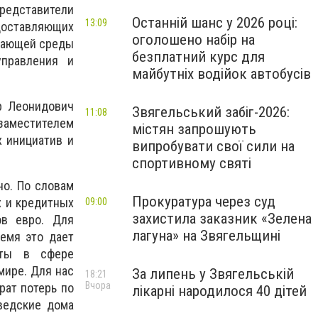
редставители
Останній шанс у 2026 році:
13:09
оставляющих
оголошено набір на
ужающей среды
безплатний курс для
управления и
майбутніх водійок автобусів
р Леонидович
Звягельський забіг-2026:
11:08
заместителем
містян запрошують
 инициатив и
випробувати свої сили на
спортивному святі
о. По словам
Прокуратура через суд
х и кредитных
09:00
захистила заказник «Зелена
ов евро. Для
лагуна» на Звягельщині
емя это дает
оты в сфере
мире. Для нас
За липень у Звягельській
18:21
Вчора
рат потерь по
лікарні народилося 40 дітей
ведские дома