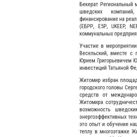
Бекерат Региональный 
шведских компаний,
финансирование на реа
(ЕБРР, Е5Р, UKEEP, N
коммунальных предприят
Участие в мероприятии
Весельский, вместе с
Юрием Григорьевичем Ю
инвестиций Татьяной Фе
Житомир избран площад
городского головы Серг
средств от междунаро
Житомира сотрудничест
возможность шведск
энергоэффективных техн
это опыт и обучение на
теплу в многоэтажке Ж