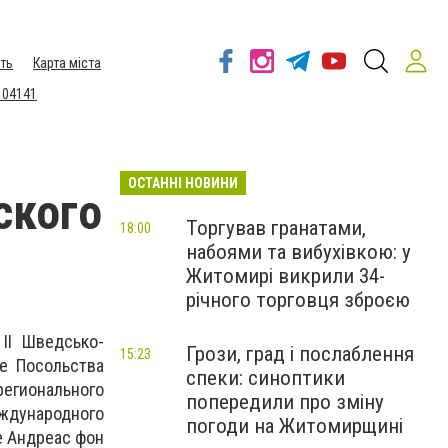
ть
Карта міста
 04141
ОСТАННІ НОВИНИ
ского
Торгував гранатами,
18:00
набоями та вибухівкою: у
Житомирі викрили 34-
річного торговця зброєю
II Шведсько-
Грози, град і послаблення
15:23
е Посольства
спеки: синоптики
регионального
попередили про зміну
еждународного
погоди на Житомирщині
е Андреас фон