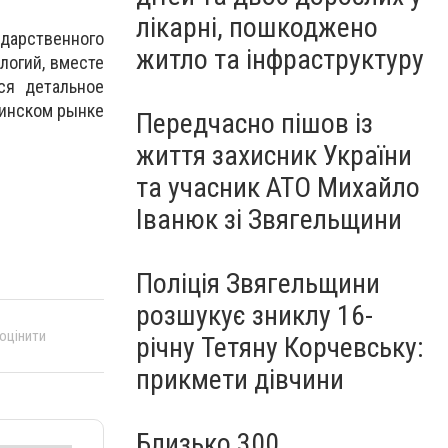
лікарні, пошкоджено
ударственного
житло та інфраструктуру
логий, вместе
ся детальное
аинском рынке
Передчасно пішов із
життя захисник України
та учасник АТО Михайло
Іванюк зі Звягельщини
Поліція Звягельщини
розшукує зниклу 16-
 оцінити
річну Тетяну Корчевську:
прикмети дівчини
Близько 300