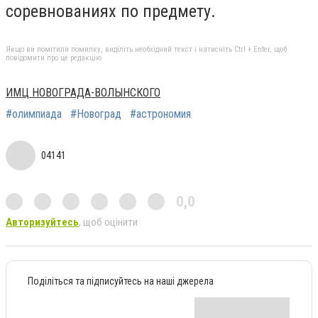
соревнованиях по предмету.
Якщо ви помітили помилку, виділіть необхідний текст і натисніть Ctrl + Enter, щоб
повідомити про це редакцію
ИМЦ НОВОГРАДА-ВОЛЫНСКОГО
#олимпиада
#Новоград
#астрономия
04141
0,0
Авторизуйтесь
, щоб оцінити
Поділіться та підписуйтесь на наші джерела