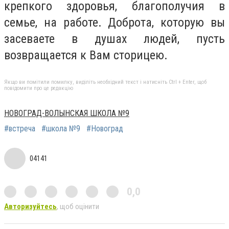
крепкого здоровья, благополучия в
семье, на работе. Доброта, которую вы
засеваете в душах людей, пусть
возвращается к Вам cторицею.
Якщо ви помітили помилку, виділіть необхідний текст і натисніть Ctrl + Enter, щоб
повідомити про це редакцію
НОВОГРАД-ВОЛЫНСКАЯ ШКОЛА №9
#встреча
#школа №9
#Новоград
04141
0,0
Авторизуйтесь
, щоб оцінити