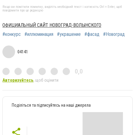
Якщо ви помітили помилку, виділіть необхідний текст і натисніть Ctrl + Enter, щоб
повідомити про це редакцію
ОФИЦИАЛЬНЫЙ САЙТ НОВОГРАД-ВОЛЫНСКОГО
#конкурс
#иллюминация
#украшение
#фасад
#Новоград
04141
0,0
Авторизуйтесь
, щоб оцінити
Поділіться та підписуйтесь на наші джерела