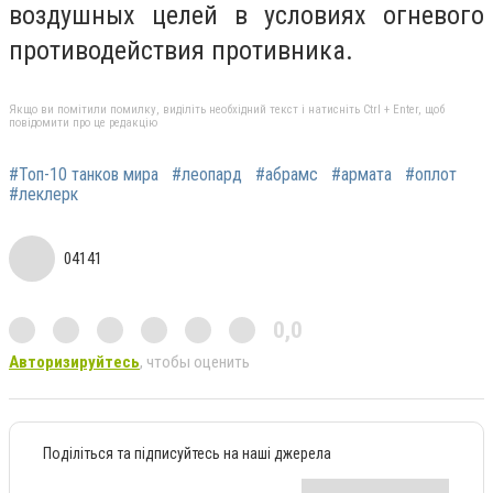
воздушных целей в условиях огневого
противодействия противника.
Якщо ви помітили помилку, виділіть необхідний текст і натисніть Ctrl + Enter, щоб
повідомити про це редакцію
#Топ-10 танков мира
#леопард
#абрамс
#армата
#оплот
#леклерк
04141
0,0
Авторизируйтесь
, чтобы оценить
Поділіться та підписуйтесь на наші джерела